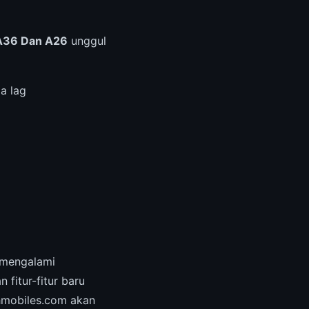
 A36 Dan A26
unggul
a lag
mengalami
fitur-fitur baru
hmobiles.com akan