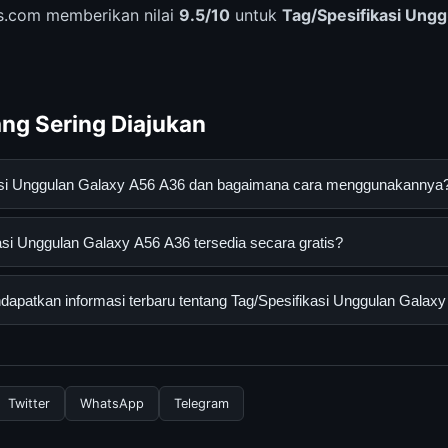
s.com memberikan nilai
9.5/10
untuk
Tag/Spesifikasi Ung
ng Sering Diajukan
kasi Unggulan Galaxy A56 A36 dan bagaimana cara menggunakannya
gulan Galaxy A56 A36 adalah layanan digital yang dirancang untu
si Unggulan Galaxy A56 A36 tersedia secara gratis?
an informasi lengkap dan terpercaya. Anda dapat menggunakann
esmi dan mengikuti panduan yang tersedia.
 Unggulan Galaxy A56 A36 dapat diakses secara gratis oleh semua
apatkan informasi terbaru tentang Tag/Spesifikasi Unggulan Galax
tau langganan yang diperlukan untuk menggunakan layanan dasar y
nformasi terbaru tentang Tag/Spesifikasi Unggulan Galaxy A56 A3
 resmi kami secara berkala. Kami selalu memperbarui konten denga
Twitter
WhatsApp
Telegram