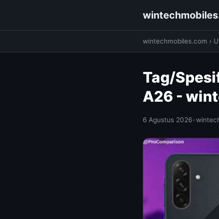
wintechmobile
wintechmobiles.com
›
Ut
Tag/Spesi
A26 - win
6 Agustus 2026
•
wintec