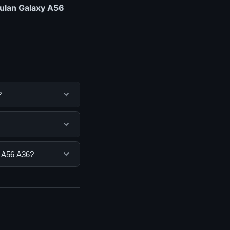
gulan Galaxy A56
?
k membantu
ya dengan
 pengguna. Tidak ada
y A56 A36?
ang disediakan.
6, Anda bisa
n informasi terkini