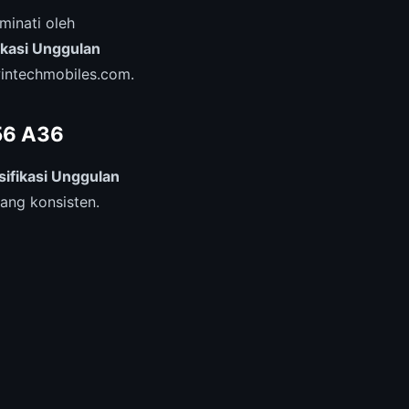
minati oleh
ikasi Unggulan
 wintechmobiles.com.
56 A36
ifikasi Unggulan
ang konsisten.