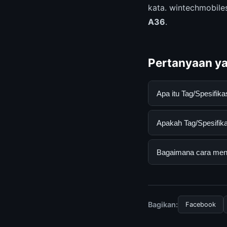
kata. wintechmobile
A36
.
Pertanyaan ya
Apa itu Tag/Spesifi
Tag/Spesifikasi Ung
Apakah Tag/Spesifika
pengguna mendapatk
mengunjungi situs r
Ya, Tag/Spesifikasi
Bagaimana cara mend
biaya tersembunyi a
Untuk mendapatkan i
mengunjungi halaman
dan terpercaya.
Bagikan:
Facebook