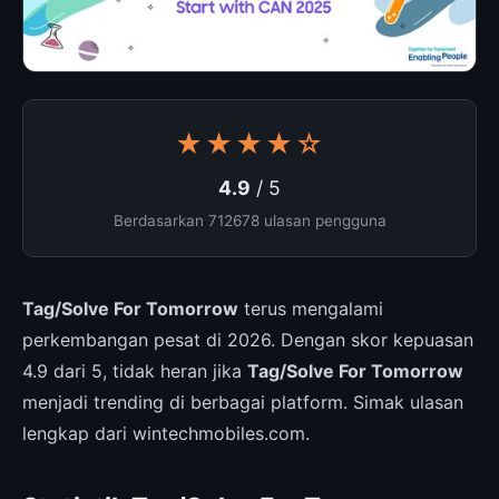
★★★★☆
4.9
/ 5
Berdasarkan 712678 ulasan pengguna
Tag/Solve For Tomorrow
terus mengalami
perkembangan pesat di 2026. Dengan skor kepuasan
4.9 dari 5, tidak heran jika
Tag/Solve For Tomorrow
menjadi trending di berbagai platform. Simak ulasan
lengkap dari wintechmobiles.com.