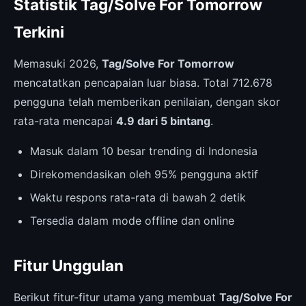
Statistik Tag/Solve For Tomorrow
Terkini
Memasuki 2026,
Tag/Solve For Tomorrow
mencatatkan pencapaian luar biasa. Total 712.678
pengguna telah memberikan penilaian, dengan skor
rata-rata mencapai
4.9 dari 5 bintang
.
Masuk dalam 10 besar trending di Indonesia
Direkomendasikan oleh 95% pengguna aktif
Waktu respons rata-rata di bawah 2 detik
Tersedia dalam mode offline dan online
Fitur Unggulan
Berikut fitur-fitur utama yang membuat
Tag/Solve For