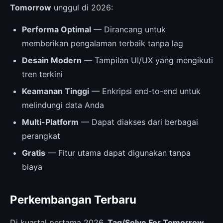
Tomorrow
unggul di 2026:
Performa Optimal
— Dirancang untuk
memberikan pengalaman terbaik tanpa lag
Desain Modern
— Tampilan UI/UX yang mengikuti
tren terkini
Keamanan Tinggi
— Enkripsi end-to-end untuk
melindungi data Anda
Multi-Platform
— Dapat diakses dari berbagai
perangkat
Gratis
— Fitur utama dapat digunakan tanpa
biaya
Perkembangan Terbaru
Di kuartal pertama 2026,
Tag/Solve For Tomorrow