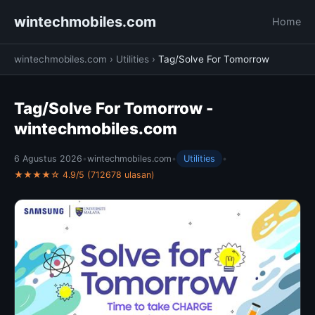
wintechmobiles.com
Home
wintechmobiles.com
›
Utilities
›
Tag/Solve For Tomorrow
Tag/Solve For Tomorrow -
wintechmobiles.com
6 Agustus 2026
•
wintechmobiles.com
•
Utilities
•
★★★★☆ 4.9/5 (712678 ulasan)