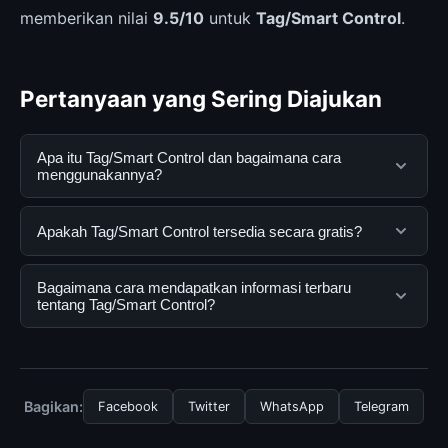
memberikan nilai
9.5/10
untuk
Tag/Smart Control
.
Pertanyaan yang Sering Diajukan
Apa itu Tag/Smart Control dan bagaimana cara
menggunakannya?
Tag/Smart Control adalah layanan digital yang
Apakah Tag/Smart Control tersedia secara gratis?
dirancang untuk membantu pengguna mendapatkan
informasi lengkap dan terpercaya. Anda dapat
Ya, Tag/Smart Control dapat diakses secara gratis oleh
Bagaimana cara mendapatkan informasi terbaru
menggunakannya dengan mengunjungi situs resmi dan
semua pengguna. Tidak ada biaya tersembunyi atau
tentang Tag/Smart Control?
mengikuti panduan yang tersedia.
langganan yang diperlukan untuk menggunakan layanan
dasar yang disediakan.
Untuk mendapatkan informasi terbaru tentang
Tag/Smart Control, Anda bisa mengunjungi halaman
resmi kami secara berkala. Kami selalu memperbarui
Bagikan:
Facebook
Twitter
WhatsApp
Telegram
konten dengan informasi terkini dan terpercaya.