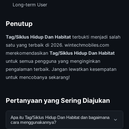
Long-term User
Penutup
Tag/Siklus Hidup Dan Habitat
terbukti menjadi salah
satu yang terbaik di 2026. wintechmobiles.com
merekomendasikan
Tag/Siklus Hidup Dan Habitat
untuk semua pengguna yang menginginkan
pengalaman terbaik. Jangan lewatkan kesempatan
untuk mencobanya sekarang!
Pertanyaan yang Sering Diajukan
Apa itu Tag/Siklus Hidup Dan Habitat dan bagaimana
cara menggunakannya?