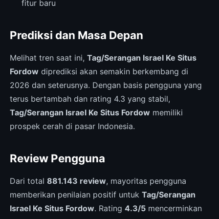
fitur baru
Prediksi dan Masa Depan
Melihat tren saat ini,
Tag/Serangan Israel Ke Situs
Fordow
diprediksi akan semakin berkembang di
2026 dan seterusnya. Dengan basis pengguna yang
terus bertambah dan rating 4.3 yang stabil,
Tag/Serangan Israel Ke Situs Fordow
memiliki
prospek cerah di pasar Indonesia.
Review Pengguna
Dari total
881.143 review
, mayoritas pengguna
memberikan penilaian positif untuk
Tag/Serangan
Israel Ke Situs Fordow
. Rating
4.3/5
mencerminkan