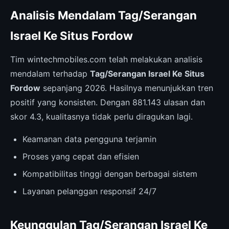
Analisis Mendalam Tag/Serangan
Israel Ke Situs Fordow
Tim wintechmobiles.com telah melakukan analisis
mendalam terhadap
Tag/Serangan Israel Ke Situs
Fordow
sepanjang 2026. Hasilnya menunjukkan tren
positif yang konsisten. Dengan 881.143 ulasan dan
skor 4.3, kualitasnya tidak perlu diragukan lagi.
Keamanan data pengguna terjamin
Proses yang cepat dan efisien
Kompatibilitas tinggi dengan berbagai sistem
Layanan pelanggan responsif 24/7
Keunggulan Tag/Serangan Israel Ke