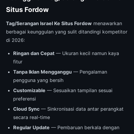
Situs Fordow
Tag/Serangan Israel Ke Situs Fordow
menawarkan
berbagai keunggulan yang sulit ditandingi kompetitor
di 2026:
Ringan dan Cepat
— Ukuran kecil namun kaya
fitur
Tanpa Iklan Mengganggu
— Pengalaman
pengguna yang bersih
Customizable
— Sesuaikan tampilan sesuai
preferensi
Cloud Sync
— Sinkronisasi data antar perangkat
secara real-time
Regular Update
— Pembaruan berkala dengan