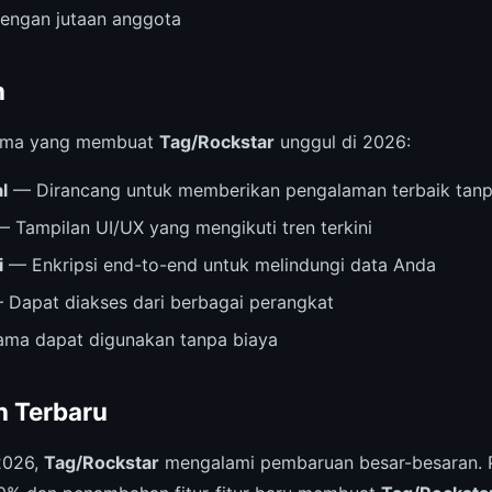
dengan jutaan anggota
n
 utama yang membuat
Tag/Rockstar
unggul di 2026:
l
— Dirancang untuk memberikan pengalaman terbaik tanp
 Tampilan UI/UX yang mengikuti tren terkini
i
— Enkripsi end-to-end untuk melindungi data Anda
Dapat diakses dari berbagai perangkat
ama dapat digunakan tanpa biaya
 Terbaru
2026,
Tag/Rockstar
mengalami pembaruan besar-besaran. 