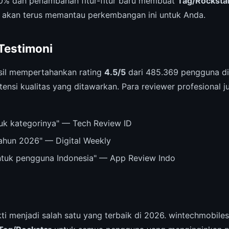
0% dan penambahan fitur-fitur baru membuat
Tag/Rocksta
 akan terus memantau perkembangan ini untuk Anda.
 Testimoni
il mempertahankan rating
4.5/5
dari 485.369 pengguna di 
ensi kualitas yang ditawarkan. Para reviewer profesional 
ntuk kategorinya" — Tech Review ID
tahun 2026" — Digital Weekly
untuk pengguna Indonesia" — App Review Indo
ti menjadi salah satu yang terbaik di 2026. wintechmobile