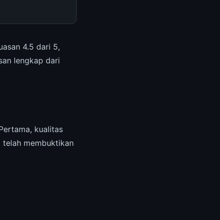
san 4.5 dari 5,
san lengkap dari
ertama, kualitas
a telah membuktikan