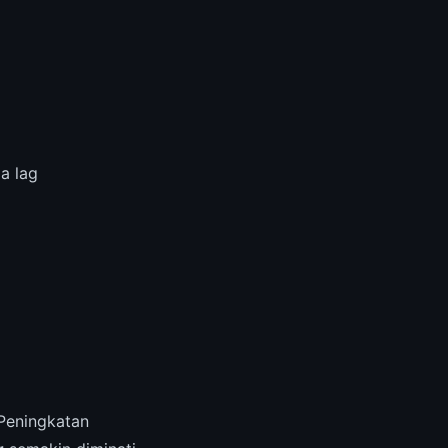
a lag
Peningkatan