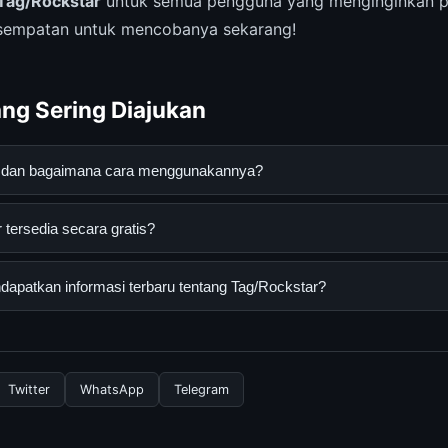
Tag/Rockstar
untuk semua pengguna yang menginginkan p
sempatan untuk mencobanya sekarang!
ng Sering Diajukan
r dan bagaimana cara menggunakannya?
 layanan digital yang dirancang untuk membantu pengguna mendap
tersedia secara gratis?
aya. Anda dapat menggunakannya dengan mengunjungi situs resmi
ia.
pat diakses secara gratis oleh semua pengguna. Tidak ada biaya t
apatkan informasi terbaru tentang Tag/Rockstar?
rlukan untuk menggunakan layanan dasar yang disediakan.
nformasi terbaru tentang Tag/Rockstar, Anda bisa mengunjungi h
 selalu memperbarui konten dengan informasi terkini dan terpercay
Twitter
WhatsApp
Telegram