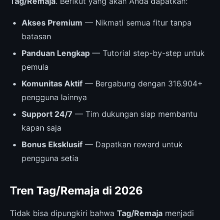
Tag/Remaja
. Berikut yang akan Anda dapatkan:
Akses Premium
— Nikmati semua fitur tanpa
batasan
Panduan Lengkap
— Tutorial step-by-step untuk
pemula
Komunitas Aktif
— Bergabung dengan 316.904+
pengguna lainnya
Support 24/7
— Tim dukungan siap membantu
kapan saja
Bonus Eksklusif
— Dapatkan reward untuk
pengguna setia
Tren Tag/Remaja di 2026
Tidak bisa dipungkiri bahwa
Tag/Remaja
menjadi