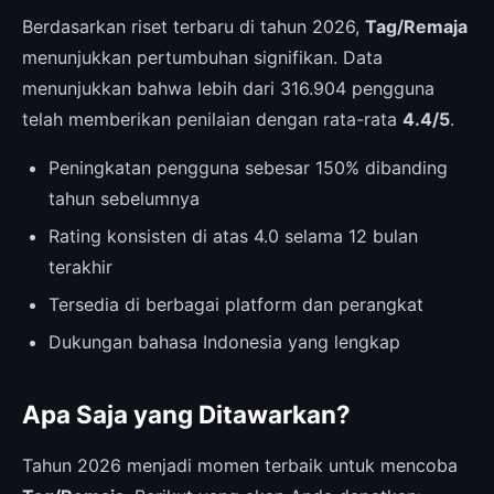
Berdasarkan riset terbaru di tahun 2026,
Tag/Remaja
menunjukkan pertumbuhan signifikan. Data
menunjukkan bahwa lebih dari 316.904 pengguna
telah memberikan penilaian dengan rata-rata
4.4/5
.
Peningkatan pengguna sebesar 150% dibanding
tahun sebelumnya
Rating konsisten di atas 4.0 selama 12 bulan
terakhir
Tersedia di berbagai platform dan perangkat
Dukungan bahasa Indonesia yang lengkap
Apa Saja yang Ditawarkan?
Tahun 2026 menjadi momen terbaik untuk mencoba