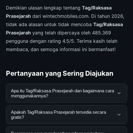
Demikian ulasan lengkap tentang
Tag/Raksasa
Prasejarah
dari wintechmobiles.com. Di tahun 2026,
tidak ada alasan untuk tidak mencoba
Tag/Raksasa
Prasejarah
yang telah dipercaya oleh 485.369
pengguna dengan rating 4.5/5. Terima kasih telah
membaca, dan semoga informasi ini bermanfaat!
Pertanyaan yang Sering Diajukan
Apa itu Tag/Raksasa Prasejarah dan bagaimana cara
menggunakannya?
Tag/Raksasa Prasejarah adalah layanan digital yang
Apakah Tag/Raksasa Prasejarah tersedia secara
dirancang untuk membantu pengguna mendapatkan
gratis?
informasi lengkap dan terpercaya. Anda dapat
menggunakannya dengan mengunjungi situs resmi dan
Ya, Tag/Raksasa Prasejarah dapat diakses secara