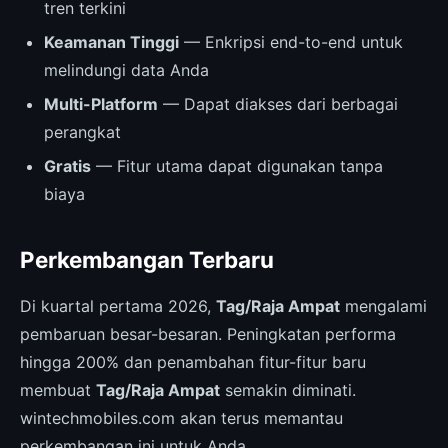
tren terkini
Keamanan Tinggi
— Enkripsi end-to-end untuk
melindungi data Anda
Multi-Platform
— Dapat diakses dari berbagai
perangkat
Gratis
— Fitur utama dapat digunakan tanpa
biaya
Perkembangan Terbaru
Di kuartal pertama 2026,
Tag/Raja Ampat
mengalami
pembaruan besar-besaran. Peningkatan performa
hingga 200% dan penambahan fitur-fitur baru
membuat
Tag/Raja Ampat
semakin diminati.
wintechmobiles.com akan terus memantau
perkembangan ini untuk Anda.