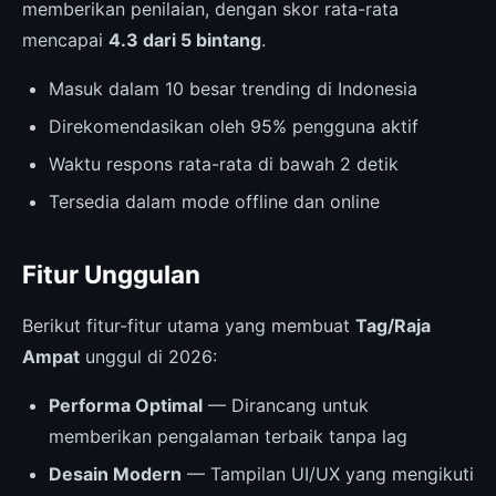
memberikan penilaian, dengan skor rata-rata
mencapai
4.3 dari 5 bintang
.
Masuk dalam 10 besar trending di Indonesia
Direkomendasikan oleh 95% pengguna aktif
Waktu respons rata-rata di bawah 2 detik
Tersedia dalam mode offline dan online
Fitur Unggulan
Berikut fitur-fitur utama yang membuat
Tag/Raja
Ampat
unggul di 2026:
Performa Optimal
— Dirancang untuk
memberikan pengalaman terbaik tanpa lag
Desain Modern
— Tampilan UI/UX yang mengikuti