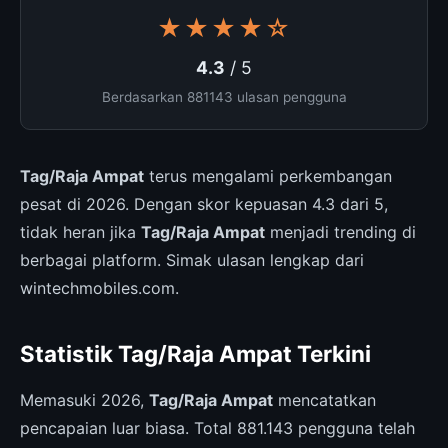
★★★★☆
4.3
/ 5
Berdasarkan 881143 ulasan pengguna
Tag/Raja Ampat
terus mengalami perkembangan
pesat di 2026. Dengan skor kepuasan 4.3 dari 5,
tidak heran jika
Tag/Raja Ampat
menjadi trending di
berbagai platform. Simak ulasan lengkap dari
wintechmobiles.com.
Statistik Tag/Raja Ampat Terkini
Memasuki 2026,
Tag/Raja Ampat
mencatatkan
pencapaian luar biasa. Total 881.143 pengguna telah