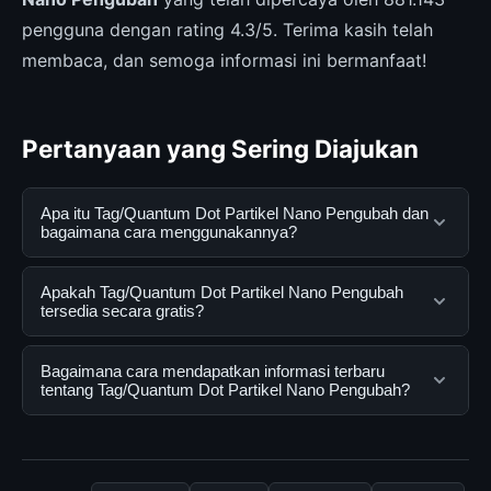
pengguna dengan rating 4.3/5. Terima kasih telah
membaca, dan semoga informasi ini bermanfaat!
Pertanyaan yang Sering Diajukan
Apa itu Tag/Quantum Dot Partikel Nano Pengubah dan
bagaimana cara menggunakannya?
Tag/Quantum Dot Partikel Nano Pengubah adalah
Apakah Tag/Quantum Dot Partikel Nano Pengubah
layanan digital yang dirancang untuk membantu
tersedia secara gratis?
pengguna mendapatkan informasi lengkap dan
terpercaya. Anda dapat menggunakannya dengan
Ya, Tag/Quantum Dot Partikel Nano Pengubah dapat
Bagaimana cara mendapatkan informasi terbaru
mengunjungi situs resmi dan mengikuti panduan yang
diakses secara gratis oleh semua pengguna. Tidak ada
tentang Tag/Quantum Dot Partikel Nano Pengubah?
tersedia.
biaya tersembunyi atau langganan yang diperlukan
untuk menggunakan layanan dasar yang disediakan.
Untuk mendapatkan informasi terbaru tentang
Tag/Quantum Dot Partikel Nano Pengubah, Anda bisa