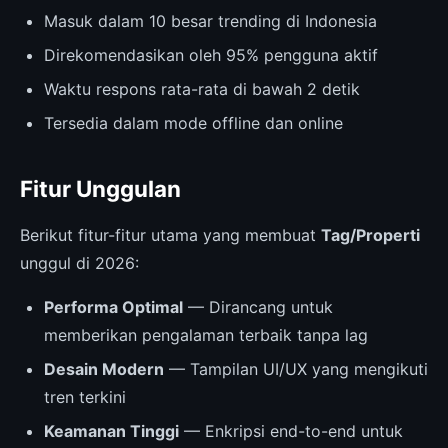
Masuk dalam 10 besar trending di Indonesia
Direkomendasikan oleh 95% pengguna aktif
Waktu respons rata-rata di bawah 2 detik
Tersedia dalam mode offline dan online
Fitur Unggulan
Berikut fitur-fitur utama yang membuat
Tag/Properti
unggul di 2026:
Performa Optimal
— Dirancang untuk
memberikan pengalaman terbaik tanpa lag
Desain Modern
— Tampilan UI/UX yang mengikuti
tren terkini
Keamanan Tinggi
— Enkripsi end-to-end untuk