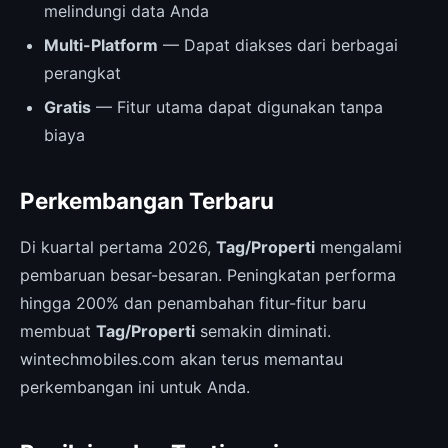
melindungi data Anda
Multi-Platform
— Dapat diakses dari berbagai
perangkat
Gratis
— Fitur utama dapat digunakan tanpa
biaya
Perkembangan Terbaru
Di kuartal pertama 2026,
Tag/Properti
mengalami
pembaruan besar-besaran. Peningkatan performa
hingga 200% dan penambahan fitur-fitur baru
membuat
Tag/Properti
semakin diminati.
wintechmobiles.com akan terus memantau
perkembangan ini untuk Anda.