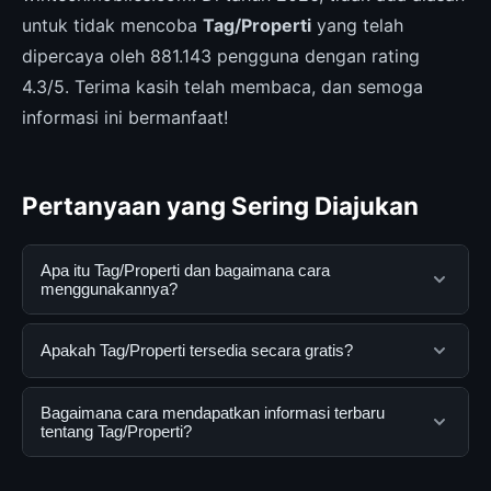
untuk tidak mencoba
Tag/Properti
yang telah
dipercaya oleh 881.143 pengguna dengan rating
4.3/5. Terima kasih telah membaca, dan semoga
informasi ini bermanfaat!
Pertanyaan yang Sering Diajukan
Apa itu Tag/Properti dan bagaimana cara
menggunakannya?
Tag/Properti adalah layanan digital yang dirancang
Apakah Tag/Properti tersedia secara gratis?
untuk membantu pengguna mendapatkan informasi
lengkap dan terpercaya. Anda dapat menggunakannya
Ya, Tag/Properti dapat diakses secara gratis oleh
Bagaimana cara mendapatkan informasi terbaru
dengan mengunjungi situs resmi dan mengikuti
semua pengguna. Tidak ada biaya tersembunyi atau
tentang Tag/Properti?
panduan yang tersedia.
langganan yang diperlukan untuk menggunakan layanan
dasar yang disediakan.
Untuk mendapatkan informasi terbaru tentang