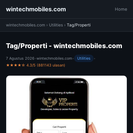
wintechmobiles.com
Home
wintechmobiles.com
›
Utilities
›
Tag/Properti
Tag/Properti - wintechmobiles.com
7 Agustus 2026
•
wintechmobiles.com
•
Utilities
•
★★★★☆ 4.3/5 (881143 ulasan)