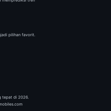
li memprediksi tren
adi pilihan favorit.
 tepat di 2026.
hmobiles.com