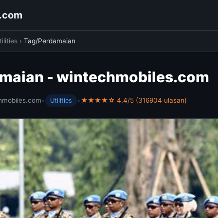
s.com
ilities
›
Tag/Perdamaian
maian - wintechmobiles.com
hmobiles.com
•
•
★★★★☆ 4.4/5 (316904 ulasan)
Utilities