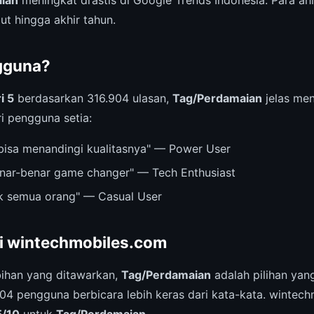
ian
meningkat drastis di Google Trends Indonesia. Para ah
jut hingga akhir tahun.
gguna?
i 5
berdasarkan 316.904 ulasan,
Tag/Perdamaian
jelas menj
ri pengguna setia:
bisa menandingi kualitasnya" — Power User
nar-benar game changer" — Tech Enthusiast
k semua orang" — Casual User
ri wintechmobiles.com
ihan yang ditawarkan,
Tag/Perdamaian
adalah pilihan yang
.904 pengguna berbicara lebih keras dari kata-kata. wintec