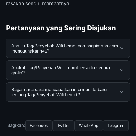
rasakan sendiri manfaatnya!
Pertanyaan yang Sering Diajukan
Apa itu Tag/Penyebab Wifi Lemot dan bagaimana cara
menggunakannya?
Tag/Penyebab Wifi Lemot adalah layanan digital yang
Apakah Tag/Penyebab Wifi Lemot tersedia secara
dirancang untuk membantu pengguna mendapatkan
gratis?
informasi lengkap dan terpercaya. Anda dapat
menggunakannya dengan mengunjungi situs resmi dan
Ya, Tag/Penyebab Wifi Lemot dapat diakses secara
Bagaimana cara mendapatkan informasi terbaru
mengikuti panduan yang tersedia.
gratis oleh semua pengguna. Tidak ada biaya
tentang Tag/Penyebab Wifi Lemot?
tersembunyi atau langganan yang diperlukan untuk
menggunakan layanan dasar yang disediakan.
Untuk mendapatkan informasi terbaru tentang
Tag/Penyebab Wifi Lemot, Anda bisa mengunjungi
halaman resmi kami secara berkala. Kami selalu
Bagikan:
Facebook
Twitter
WhatsApp
Telegram
memperbarui konten dengan informasi terkini dan