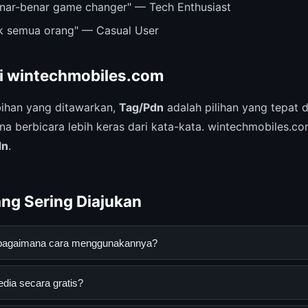
nar-benar game changer" — Tech Enthusiast
k semua orang" — Casual User
ri wintechmobiles.com
ihan yang ditawarkan,
Tag/Pdn
adalah pilihan yang tepat d
na berbicara lebih keras dari kata-kata. wintechmobiles.c
dn
.
ng Sering Diajukan
n bagaimana cara menggunakannya?
nan digital yang dirancang untuk membantu pengguna mendapatka
dia secara gratis?
da dapat menggunakannya dengan mengunjungi situs resmi dan me