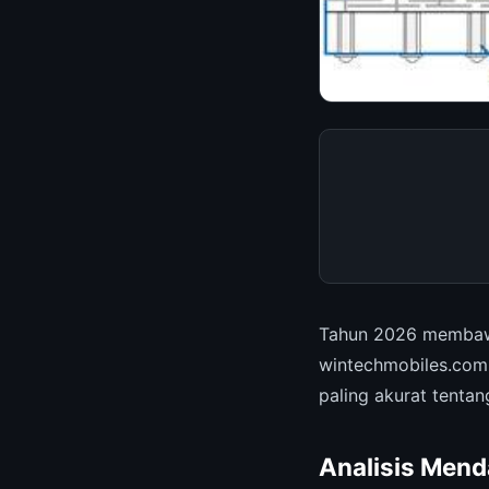
Tahun 2026 membaw
wintechmobiles.com 
paling akurat tenta
Analisis Men