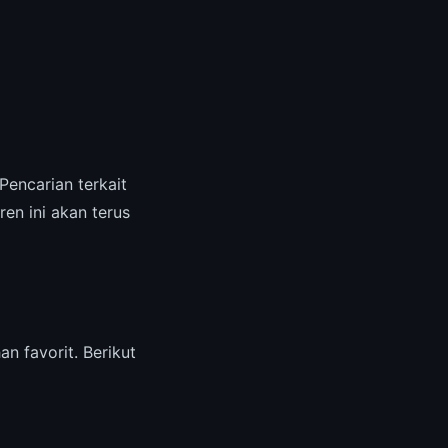
Pencarian terkait
en ini akan terus
an favorit. Berikut