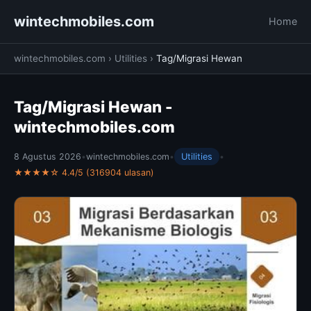
wintechmobiles.com
Home
wintechmobiles.com
›
Utilities
›
Tag/Migrasi Hewan
Tag/Migrasi Hewan -
wintechmobiles.com
8 Agustus 2026
•
wintechmobiles.com
•
Utilities
•
★★★★☆ 4.4/5 (316904 ulasan)