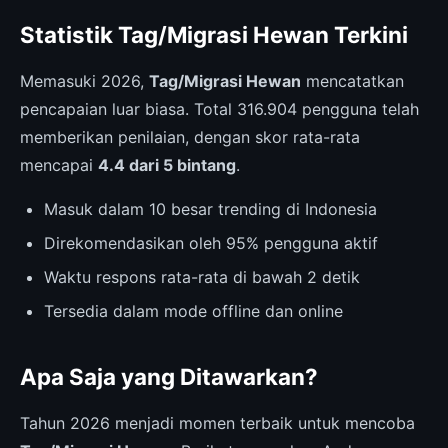
Statistik Tag/Migrasi Hewan Terkini
Memasuki 2026,
Tag/Migrasi Hewan
mencatatkan
pencapaian luar biasa. Total 316.904 pengguna telah
memberikan penilaian, dengan skor rata-rata
mencapai
4.4 dari 5 bintang
.
Masuk dalam 10 besar trending di Indonesia
Direkomendasikan oleh 95% pengguna aktif
Waktu respons rata-rata di bawah 2 detik
Tersedia dalam mode offline dan online
Apa Saja yang Ditawarkan?
Tahun 2026 menjadi momen terbaik untuk mencoba