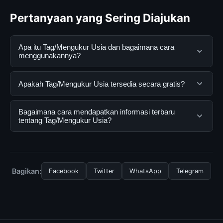
Pertanyaan yang Sering Diajukan
Apa itu Tag/Mengukur Usia dan bagaimana cara
menggunakannya?
Tag/Mengukur Usia adalah layanan digital yang
Apakah Tag/Mengukur Usia tersedia secara gratis?
dirancang untuk membantu pengguna mendapatkan
informasi lengkap dan terpercaya. Anda dapat
Ya, Tag/Mengukur Usia dapat diakses secara gratis
Bagaimana cara mendapatkan informasi terbaru
menggunakannya dengan mengunjungi situs resmi dan
oleh semua pengguna. Tidak ada biaya tersembunyi
tentang Tag/Mengukur Usia?
mengikuti panduan yang tersedia.
atau langganan yang diperlukan untuk menggunakan
layanan dasar yang disediakan.
Untuk mendapatkan informasi terbaru tentang
Tag/Mengukur Usia, Anda bisa mengunjungi halaman
resmi kami secara berkala. Kami selalu memperbarui
Bagikan:
Facebook
Twitter
WhatsApp
Telegram
konten dengan informasi terkini dan terpercaya.