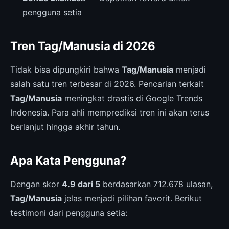
pengguna setia
Tren Tag/Manusia di 2026
Tidak bisa dipungkiri bahwa
Tag/Manusia
menjadi
salah satu tren terbesar di 2026. Pencarian terkait
Tag/Manusia
meningkat drastis di Google Trends
Indonesia. Para ahli memprediksi tren ini akan terus
berlanjut hingga akhir tahun.
Apa Kata Pengguna?
Dengan skor
4.9 dari 5
berdasarkan 712.678 ulasan,
Tag/Manusia
jelas menjadi pilihan favorit. Berikut
testimoni dari pengguna setia: