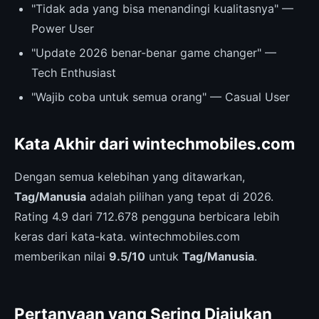
"Tidak ada yang bisa menandingi kualitasnya" —
Power User
"Update 2026 benar-benar game changer" —
Tech Enthusiast
"Wajib coba untuk semua orang" — Casual User
Kata Akhir dari wintechmobiles.com
Dengan semua kelebihan yang ditawarkan,
Tag/Manusia
adalah pilihan yang tepat di 2026.
Rating 4.9 dari 712.678 pengguna berbicara lebih
keras dari kata-kata. wintechmobiles.com
memberikan nilai
9.5/10
untuk
Tag/Manusia
.
Pertanyaan yang Sering Diajukan