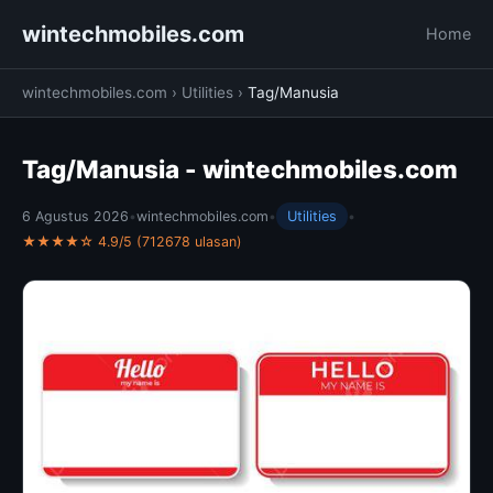
wintechmobiles.com
Home
wintechmobiles.com
›
Utilities
›
Tag/Manusia
Tag/Manusia - wintechmobiles.com
6 Agustus 2026
•
wintechmobiles.com
•
Utilities
•
★★★★☆ 4.9/5 (712678 ulasan)