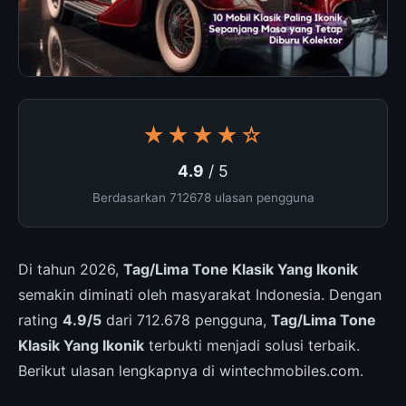
★★★★☆
4.9
/ 5
Berdasarkan 712678 ulasan pengguna
Di tahun 2026,
Tag/Lima Tone Klasik Yang Ikonik
semakin diminati oleh masyarakat Indonesia. Dengan
rating
4.9/5
dari 712.678 pengguna,
Tag/Lima Tone
Klasik Yang Ikonik
terbukti menjadi solusi terbaik.
Berikut ulasan lengkapnya di wintechmobiles.com.