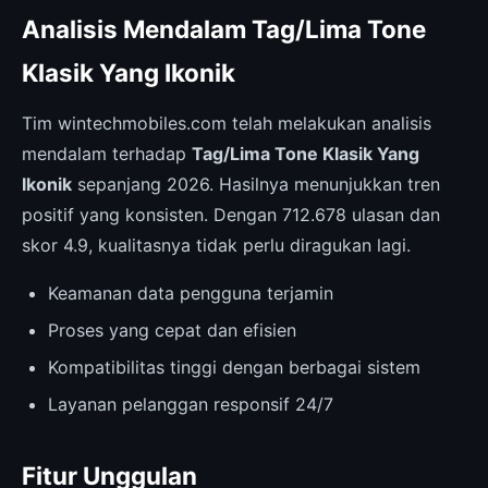
Analisis Mendalam Tag/Lima Tone
Klasik Yang Ikonik
Tim wintechmobiles.com telah melakukan analisis
mendalam terhadap
Tag/Lima Tone Klasik Yang
Ikonik
sepanjang 2026. Hasilnya menunjukkan tren
positif yang konsisten. Dengan 712.678 ulasan dan
skor 4.9, kualitasnya tidak perlu diragukan lagi.
Keamanan data pengguna terjamin
Proses yang cepat dan efisien
Kompatibilitas tinggi dengan berbagai sistem
Layanan pelanggan responsif 24/7
Fitur Unggulan