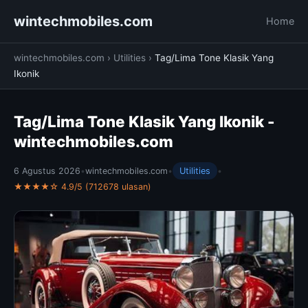
wintechmobiles.com
Home
wintechmobiles.com
›
Utilities
›
Tag/Lima Tone Klasik Yang
Ikonik
Tag/Lima Tone Klasik Yang Ikonik -
wintechmobiles.com
6 Agustus 2026
•
wintechmobiles.com
•
Utilities
•
★★★★☆ 4.9/5 (712678 ulasan)