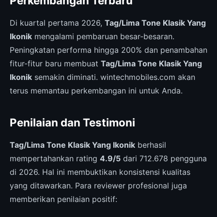
Perkembangan Terbaru
Di kuartal pertama 2026,
Tag/Lima Tone Klasik Yang
Ikonik
mengalami pembaruan besar-besaran.
Peningkatan performa hingga 200% dan penambahan
fitur-fitur baru membuat
Tag/Lima Tone Klasik Yang
Ikonik
semakin diminati. wintechmobiles.com akan
terus memantau perkembangan ini untuk Anda.
Penilaian dan Testimoni
Tag/Lima Tone Klasik Yang Ikonik
berhasil
mempertahankan rating
4.9/5
dari 712.678 pengguna
di 2026. Hal ini membuktikan konsistensi kualitas
yang ditawarkan. Para reviewer profesional juga
memberikan penilaian positif: