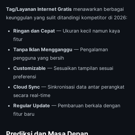
Tag/Layanan Internet Gratis
menawarkan berbagai
keunggulan yang sulit ditandingi kompetitor di 2026:
Ringan dan Cepat
— Ukuran kecil namun kaya
fitur
Tanpa Iklan Mengganggu
— Pengalaman
pengguna yang bersih
Customizable
— Sesuaikan tampilan sesuai
preferensi
Cloud Sync
— Sinkronisasi data antar perangkat
secara real-time
Regular Update
— Pembaruan berkala dengan
fitur baru
Prediksi dan Masa Depan