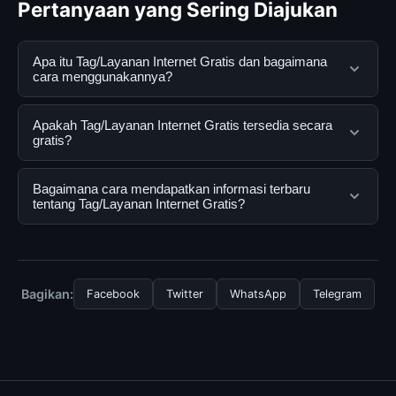
Pertanyaan yang Sering Diajukan
Apa itu Tag/Layanan Internet Gratis dan bagaimana
cara menggunakannya?
Tag/Layanan Internet Gratis adalah layanan digital yang
Apakah Tag/Layanan Internet Gratis tersedia secara
dirancang untuk membantu pengguna mendapatkan
gratis?
informasi lengkap dan terpercaya. Anda dapat
menggunakannya dengan mengunjungi situs resmi dan
Ya, Tag/Layanan Internet Gratis dapat diakses secara
Bagaimana cara mendapatkan informasi terbaru
mengikuti panduan yang tersedia.
gratis oleh semua pengguna. Tidak ada biaya
tentang Tag/Layanan Internet Gratis?
tersembunyi atau langganan yang diperlukan untuk
menggunakan layanan dasar yang disediakan.
Untuk mendapatkan informasi terbaru tentang
Tag/Layanan Internet Gratis, Anda bisa mengunjungi
halaman resmi kami secara berkala. Kami selalu
Bagikan:
Facebook
Twitter
WhatsApp
Telegram
memperbarui konten dengan informasi terkini dan
terpercaya.