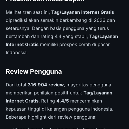
Melihat tren saat ini,
Tag/Layanan Internet Gratis
diprediksi akan semakin berkembang di 2026 dan
seterusnya. Dengan basis pengguna yang terus
bertambah dan rating 4.4 yang stabil,
Tag/Layanan
Internet Gratis
memiliki prospek cerah di pasar
Indonesia.
Review Pengguna
Dari total
316.904 review
, mayoritas pengguna
memberikan penilaian positif untuk
Tag/Layanan
Internet Gratis
. Rating
4.4/5
mencerminkan
kepuasan tinggi di kalangan pengguna Indonesia.
Beberapa highlight dari review pengguna: