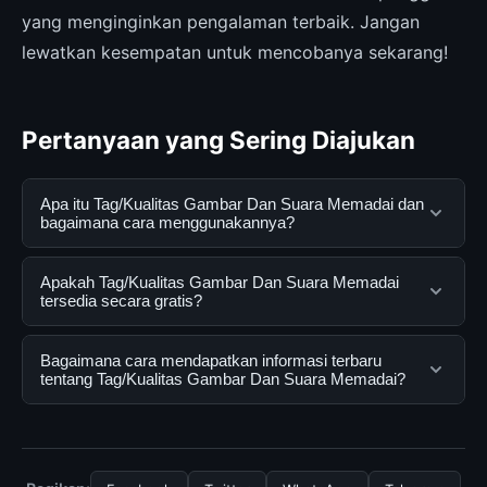
yang menginginkan pengalaman terbaik. Jangan
lewatkan kesempatan untuk mencobanya sekarang!
Pertanyaan yang Sering Diajukan
Apa itu Tag/Kualitas Gambar Dan Suara Memadai dan
bagaimana cara menggunakannya?
Tag/Kualitas Gambar Dan Suara Memadai adalah
Apakah Tag/Kualitas Gambar Dan Suara Memadai
layanan digital yang dirancang untuk membantu
tersedia secara gratis?
pengguna mendapatkan informasi lengkap dan
terpercaya. Anda dapat menggunakannya dengan
Ya, Tag/Kualitas Gambar Dan Suara Memadai dapat
Bagaimana cara mendapatkan informasi terbaru
mengunjungi situs resmi dan mengikuti panduan yang
diakses secara gratis oleh semua pengguna. Tidak ada
tentang Tag/Kualitas Gambar Dan Suara Memadai?
tersedia.
biaya tersembunyi atau langganan yang diperlukan
untuk menggunakan layanan dasar yang disediakan.
Untuk mendapatkan informasi terbaru tentang
Tag/Kualitas Gambar Dan Suara Memadai, Anda bisa
mengunjungi halaman resmi kami secara berkala. Kami