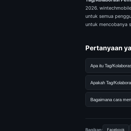
2026. wintechmobi
untuk semua penggu
untuk mencobanya s
Pertanyaan ya
Apa itu Tag/Kolabor
Tag/Kolaborasi Peme
Apakah Tag/Kolaboras
pengguna mendapatk
mengunjungi situs r
Ya, Tag/Kolaborasi 
Bagaimana cara menda
Tidak ada biaya ter
disediakan.
Untuk mendapatkan i
mengunjungi halaman
dan terpercaya.
Bagikan:
Facebook