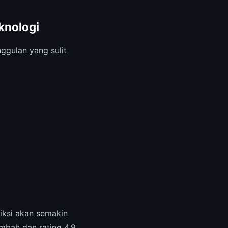
knologi
gulan yang sulit
iksi akan semakin
mbah dan rating 4.9