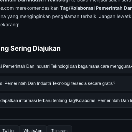
les.com merekomendasikan
Tag/Kolaborasi Pemerintah Dan
na yang menginginkan pengalaman terbaik. Jangan lewat
ekarang!
ng Sering Diajukan
asi Pemerintah Dan Industri Teknologi dan bagaimana cara menggun
rintah Dan Industri Teknologi adalah layanan digital yang diranca
i Pemerintah Dan Industri Teknologi tersedia secara gratis?
an informasi lengkap dan terpercaya. Anda dapat menggunakann
esmi dan mengikuti panduan yang tersedia.
Pemerintah Dan Industri Teknologi dapat diakses secara gratis ole
patkan informasi terbaru tentang Tag/Kolaborasi Pemerintah Dan In
sembunyi atau langganan yang diperlukan untuk menggunakan laya
nformasi terbaru tentang Tag/Kolaborasi Pemerintah Dan Industri 
 resmi kami secara berkala. Kami selalu memperbarui konten denga
Twitter
WhatsApp
Telegram