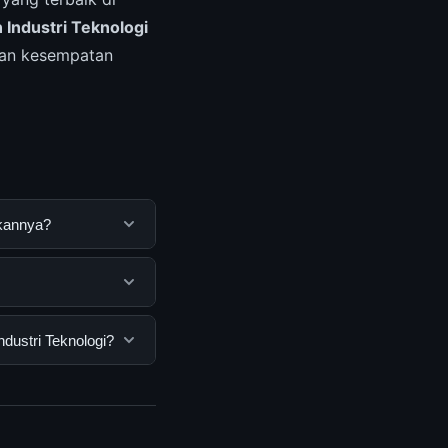
 Industri Teknologi
kan kesempatan
akannya?
ng untuk membantu
ya dengan
h semua pengguna.
dustri Teknologi?
nan dasar yang
Teknologi, Anda bisa
n informasi terkini