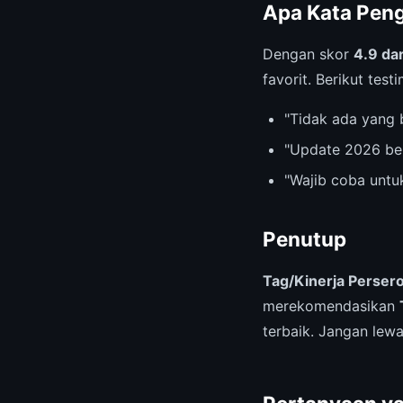
Apa Kata Pen
Dengan skor
4.9 dar
favorit. Berikut test
"Tidak ada yang 
"Update 2026 be
"Wajib coba untu
Penutup
Tag/Kinerja Perser
merekomendasikan
terbaik. Jangan le