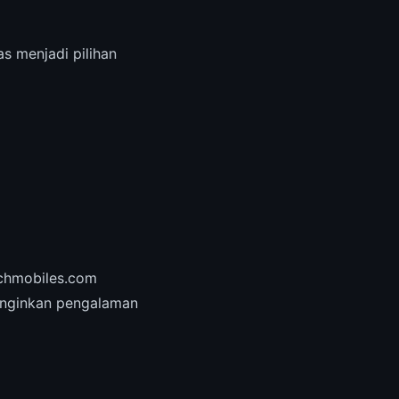
as menjadi pilihan
echmobiles.com
nginkan pengalaman