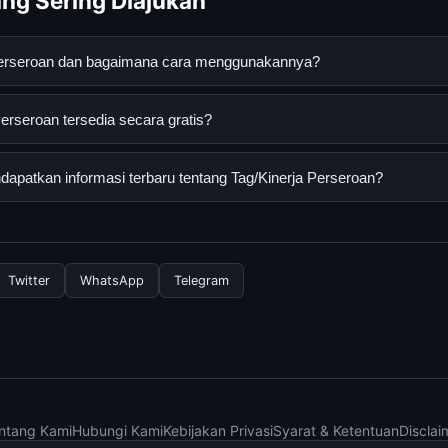
ng Sering Diajukan
 Perseroan dan bagaimana cara menggunakannya?
an adalah layanan digital yang dirancang untuk membantu penggu
erseroan tersedia secara gratis?
an terpercaya. Anda dapat menggunakannya dengan mengunjungi s
ang tersedia.
seroan dapat diakses secara gratis oleh semua pengguna. Tidak ad
apatkan informasi terbaru tentang Tag/Kinerja Perseroan?
 diperlukan untuk menggunakan layanan dasar yang disediakan.
nformasi terbaru tentang Tag/Kinerja Perseroan, Anda bisa mengu
 Kami selalu memperbarui konten dengan informasi terkini dan terp
Twitter
WhatsApp
Telegram
ntang Kami
Hubungi Kami
Kebijakan Privasi
Syarat & Ketentuan
Disclai