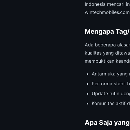
Indonesia mencari i
wintechmobiles.com
Mengapa Tag/K
Ada beberapa alas
kualitas yang ditaw
membuktikan keanda
Antarmuka yang r
Performa stabil b
Update rutin deng
Komunitas aktif 
Apa Saja yang