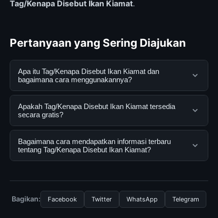
Tag/Kenapa Disebut Ikan Kiamat
.
Pertanyaan yang Sering Diajukan
Apa itu Tag/Kenapa Disebut Ikan Kiamat dan
bagaimana cara menggunakannya?
Tag/Kenapa Disebut Ikan Kiamat adalah layanan digital
Apakah Tag/Kenapa Disebut Ikan Kiamat tersedia
yang dirancang untuk membantu pengguna
secara gratis?
mendapatkan informasi lengkap dan terpercaya. Anda
dapat menggunakannya dengan mengunjungi situs
Ya, Tag/Kenapa Disebut Ikan Kiamat dapat diakses
Bagaimana cara mendapatkan informasi terbaru
resmi dan mengikuti panduan yang tersedia.
secara gratis oleh semua pengguna. Tidak ada biaya
tentang Tag/Kenapa Disebut Ikan Kiamat?
tersembunyi atau langganan yang diperlukan untuk
menggunakan layanan dasar yang disediakan.
Untuk mendapatkan informasi terbaru tentang
Tag/Kenapa Disebut Ikan Kiamat, Anda bisa
mengunjungi halaman resmi kami secara berkala. Kami
Bagikan:
Facebook
Twitter
WhatsApp
Telegram
selalu memperbarui konten dengan informasi terkini dan