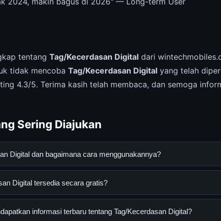
ak 2024, makin bagus di 2026" — Long-term User
ngkap tentang
Tag/Kecerdasan Digital
dari wintechmobiles.
tuk tidak mencoba
Tag/Kecerdasan Digital
yang telah diper
ing 4.3/5. Terima kasih telah membaca, dan semoga inform
ng Sering Diajukan
san Digital dan bagaimana cara menggunakannya?
tal adalah layanan digital yang dirancang untuk membantu pengg
n Digital tersedia secara gratis?
an terpercaya. Anda dapat menggunakannya dengan mengunjungi s
ang tersedia.
Digital dapat diakses secara gratis oleh semua pengguna. Tidak a
patkan informasi terbaru tentang Tag/Kecerdasan Digital?
 diperlukan untuk menggunakan layanan dasar yang disediakan.