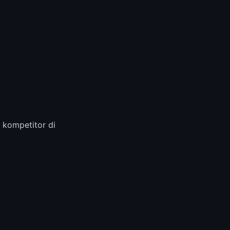
 kompetitor di