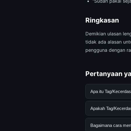
"Sudah pakai sej
Ringkasan
Demikian ulasan le
tidak ada alasan un
pengguna dengan rat
Pertanyaan ya
Apa itu Tag/Kecerda
Tag/Kecerdasan Digi
Apakah Tag/Kecerdasa
informasi lengkap d
mengikuti panduan y
Ya, Tag/Kecerdasan 
Bagaimana cara menda
atau langganan yang