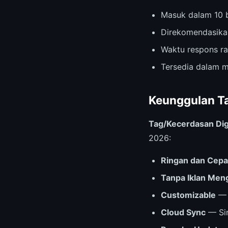
Masuk dalam 10 b
Direkomendasika
Waktu respons ra
Tersedia dalam m
Keunggulan Ta
Tag/Kecerdasan Dig
2026:
Ringan dan Cepa
Tanpa Iklan Me
Customizable
— 
Cloud Sync
— Sin