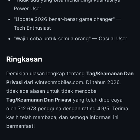
Power User
"Update 2026 benar-benar game changer" —
Tech Enthusiast
"Wajib coba untuk semua orang" — Casual User
Ringkasan
Demikian ulasan lengkap tentang
Tag/Keamanan Dan
Privasi
dari wintechmobiles.com. Di tahun 2026,
tidak ada alasan untuk tidak mencoba
Tag/Keamanan Dan Privasi
yang telah dipercaya
oleh 712.678 pengguna dengan rating 4.9/5. Terima
kasih telah membaca, dan semoga informasi ini
bermanfaat!