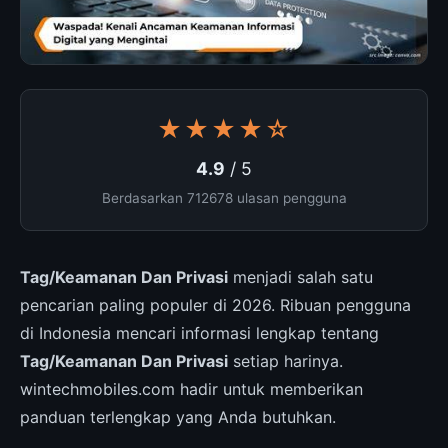
★★★★☆
4.9
/ 5
Berdasarkan 712678 ulasan pengguna
Tag/Keamanan Dan Privasi
menjadi salah satu
pencarian paling populer di 2026. Ribuan pengguna
di Indonesia mencari informasi lengkap tentang
Tag/Keamanan Dan Privasi
setiap harinya.
wintechmobiles.com hadir untuk memberikan
panduan terlengkap yang Anda butuhkan.