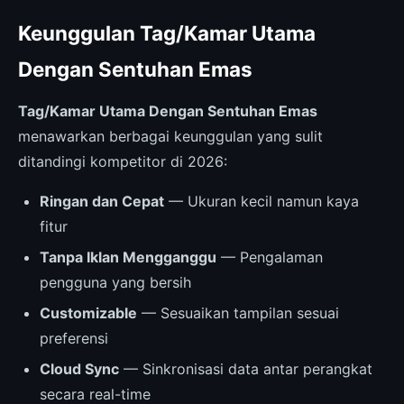
Keunggulan Tag/Kamar Utama
Dengan Sentuhan Emas
Tag/Kamar Utama Dengan Sentuhan Emas
menawarkan berbagai keunggulan yang sulit
ditandingi kompetitor di 2026:
Ringan dan Cepat
— Ukuran kecil namun kaya
fitur
Tanpa Iklan Mengganggu
— Pengalaman
pengguna yang bersih
Customizable
— Sesuaikan tampilan sesuai
preferensi
Cloud Sync
— Sinkronisasi data antar perangkat
secara real-time