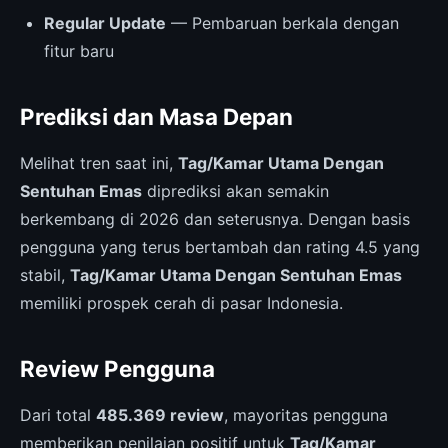
Regular Update
— Pembaruan berkala dengan
fitur baru
Prediksi dan Masa Depan
Melihat tren saat ini,
Tag/Kamar Utama Dengan
Sentuhan Emas
diprediksi akan semakin
berkembang di 2026 dan seterusnya. Dengan basis
pengguna yang terus bertambah dan rating 4.5 yang
stabil,
Tag/Kamar Utama Dengan Sentuhan Emas
memiliki prospek cerah di pasar Indonesia.
Review Pengguna
Dari total
485.369 review
, mayoritas pengguna
memberikan penilaian positif untuk
Tag/Kamar