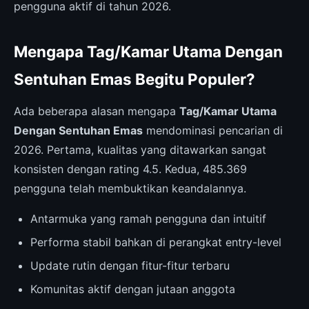
pengguna aktif di tahun 2026.
Mengapa Tag/Kamar Utama Dengan
Sentuhan Emas Begitu Populer?
Ada beberapa alasan mengapa
Tag/Kamar Utama
Dengan Sentuhan Emas
mendominasi pencarian di
2026. Pertama, kualitas yang ditawarkan sangat
konsisten dengan rating 4.5. Kedua, 485.369
pengguna telah membuktikan keandalannya.
Antarmuka yang ramah pengguna dan intuitif
Performa stabil bahkan di perangkat entry-level
Update rutin dengan fitur-fitur terbaru
Komunitas aktif dengan jutaan anggota