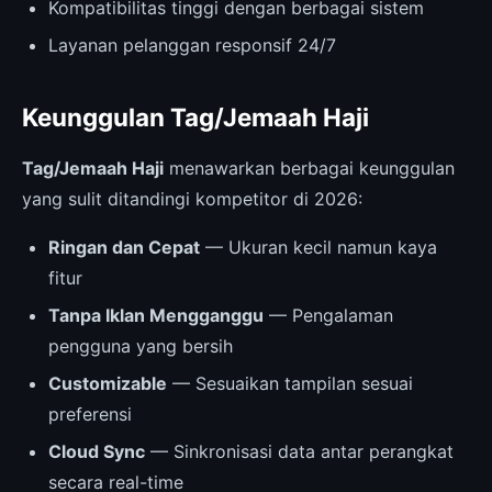
Kompatibilitas tinggi dengan berbagai sistem
Layanan pelanggan responsif 24/7
Keunggulan Tag/Jemaah Haji
Tag/Jemaah Haji
menawarkan berbagai keunggulan
yang sulit ditandingi kompetitor di 2026:
Ringan dan Cepat
— Ukuran kecil namun kaya
fitur
Tanpa Iklan Mengganggu
— Pengalaman
pengguna yang bersih
Customizable
— Sesuaikan tampilan sesuai
preferensi
Cloud Sync
— Sinkronisasi data antar perangkat
secara real-time