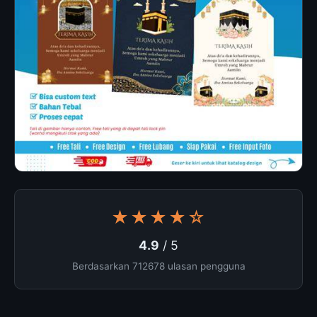
★★★★☆
4.9
/ 5
Berdasarkan 712678 ulasan pengguna