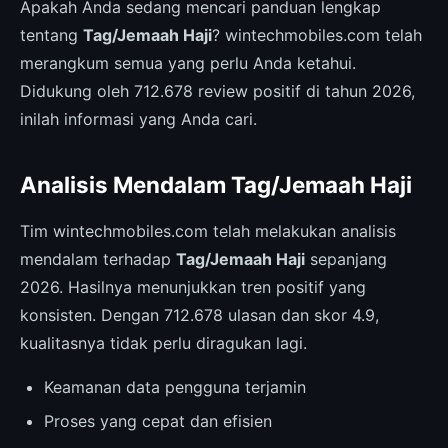
Apakah Anda sedang mencari panduan lengkap
tentang
Tag/Jemaah Haji
? wintechmobiles.com telah
merangkum semua yang perlu Anda ketahui.
Didukung oleh 712.678 review positif di tahun 2026,
inilah informasi yang Anda cari.
Analisis Mendalam Tag/Jemaah Haji
Tim wintechmobiles.com telah melakukan analisis
mendalam terhadap
Tag/Jemaah Haji
sepanjang
2026. Hasilnya menunjukkan tren positif yang
konsisten. Dengan 712.678 ulasan dan skor 4.9,
kualitasnya tidak perlu diragukan lagi.
Keamanan data pengguna terjamin
Proses yang cepat dan efisien