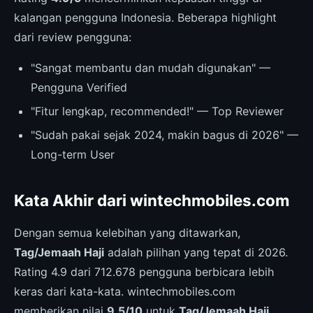
kalangan pengguna Indonesia. Beberapa highlight
dari review pengguna:
"Sangat membantu dan mudah digunakan" —
Pengguna Verified
"Fitur lengkap, recommended!" — Top Reviewer
"Sudah pakai sejak 2024, makin bagus di 2026" —
Long-term User
Kata Akhir dari wintechmobiles.com
Dengan semua kelebihan yang ditawarkan,
Tag/Jemaah Haji
adalah pilihan yang tepat di 2026.
Rating 4.9 dari 712.678 pengguna berbicara lebih
keras dari kata-kata. wintechmobiles.com
memberikan nilai
9.5/10
untuk
Tag/Jemaah Haji
.