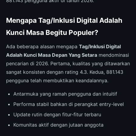
881.143 pengguna aktif di tahun 2026.
Mengapa Tag/Inklusi Digital Adalah
Kunci Masa Begitu Populer?
Ada beberapa alasan mengapa
Tag/Inklusi Digital
Adalah Kunci Masa Depan Yang Setara
mendominasi
pencarian di 2026. Pertama, kualitas yang ditawarkan
sangat konsisten dengan rating 4.3. Kedua, 881.143
pengguna telah membuktikan keandalannya.
Antarmuka yang ramah pengguna dan intuitif
Performa stabil bahkan di perangkat entry-level
Update rutin dengan fitur-fitur terbaru
Komunitas aktif dengan jutaan anggota