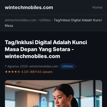
wintechmobiles.com
Home
wintechmobiles.com
›
Utilities
›
Tag/Inklusi Digital Adalah Kunci
Masa
Tag/Inklusi Digital Adalah Kunci
Masa Depan Yang Setara -
wintechmobiles.com
7 Agustus 2026
•
wintechmobiles.com
•
Utilities
•
★★★★☆ 4.3/5 (881143 ulasan)