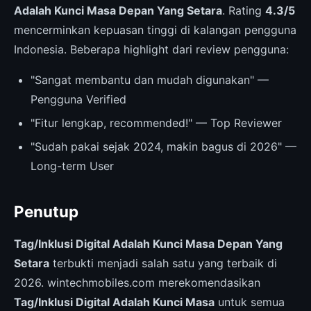
Adalah Kunci Masa Depan Yang Setara
. Rating
4.3/5
mencerminkan kepuasan tinggi di kalangan pengguna
Indonesia. Beberapa highlight dari review pengguna:
"Sangat membantu dan mudah digunakan" —
Pengguna Verified
"Fitur lengkap, recommended!" — Top Reviewer
"Sudah pakai sejak 2024, makin bagus di 2026" —
Long-term User
Penutup
Tag/Inklusi Digital Adalah Kunci Masa Depan Yang
Setara
terbukti menjadi salah satu yang terbaik di
2026. wintechmobiles.com merekomendasikan
Tag/Inklusi Digital Adalah Kunci Masa
untuk semua