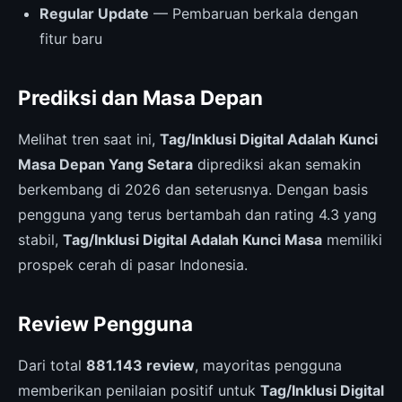
Regular Update
— Pembaruan berkala dengan
fitur baru
Prediksi dan Masa Depan
Melihat tren saat ini,
Tag/Inklusi Digital Adalah Kunci
Masa Depan Yang Setara
diprediksi akan semakin
berkembang di 2026 dan seterusnya. Dengan basis
pengguna yang terus bertambah dan rating 4.3 yang
stabil,
Tag/Inklusi Digital Adalah Kunci Masa
memiliki
prospek cerah di pasar Indonesia.
Review Pengguna
Dari total
881.143 review
, mayoritas pengguna
memberikan penilaian positif untuk
Tag/Inklusi Digital