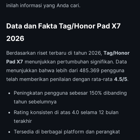
inilah informasi yang Anda cari.
Data dan Fakta Tag/Honor Pad X7
2026
Berdasarkan riset terbaru di tahun 2026,
Tag/Honor
Pad X7
menunjukkan pertumbuhan signifikan. Data
menunjukkan bahwa lebih dari 485.369 pengguna
telah memberikan penilaian dengan rata-rata
4.5/5
.
Peningkatan pengguna sebesar 150% dibanding
tahun sebelumnya
Rating konsisten di atas 4.0 selama 12 bulan
terakhir
Tersedia di berbagai platform dan perangkat