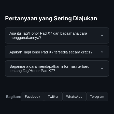
Pertanyaan yang Sering Diajukan
Apa itu Tag/Honor Pad X7 dan bagaimana cara
menggunakannya?
Tag/Honor Pad X7 adalah layanan digital yang
Apakah Tag/Honor Pad X7 tersedia secara gratis?
dirancang untuk membantu pengguna mendapatkan
informasi lengkap dan terpercaya. Anda dapat
Ya, Tag/Honor Pad X7 dapat diakses secara gratis oleh
Bagaimana cara mendapatkan informasi terbaru
menggunakannya dengan mengunjungi situs resmi dan
semua pengguna. Tidak ada biaya tersembunyi atau
tentang Tag/Honor Pad X7?
mengikuti panduan yang tersedia.
langganan yang diperlukan untuk menggunakan layanan
dasar yang disediakan.
Untuk mendapatkan informasi terbaru tentang
Tag/Honor Pad X7, Anda bisa mengunjungi halaman
resmi kami secara berkala. Kami selalu memperbarui
Bagikan:
Facebook
Twitter
WhatsApp
Telegram
konten dengan informasi terkini dan terpercaya.