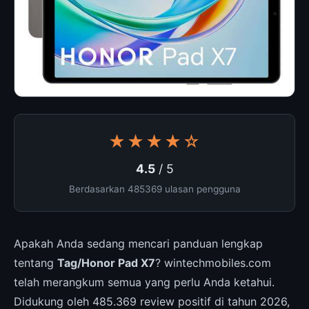
★★★★☆
4.5
/ 5
Berdasarkan 485369 ulasan pengguna
Apakah Anda sedang mencari panduan lengkap
tentang
Tag/Honor Pad X7
? wintechmobiles.com
telah merangkum semua yang perlu Anda ketahui.
Didukung oleh 485.369 review positif di tahun 2026,