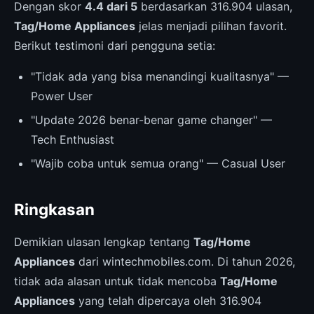
Dengan skor
4.4 dari 5
berdasarkan 316.904 ulasan,
Tag/Home Appliances
jelas menjadi pilihan favorit.
Berikut testimoni dari pengguna setia:
"Tidak ada yang bisa menandingi kualitasnya" —
Power User
"Update 2026 benar-benar game changer" —
Tech Enthusiast
"Wajib coba untuk semua orang" — Casual User
Ringkasan
Demikian ulasan lengkap tentang
Tag/Home
Appliances
dari wintechmobiles.com. Di tahun 2026,
tidak ada alasan untuk tidak mencoba
Tag/Home
Appliances
yang telah dipercaya oleh 316.904