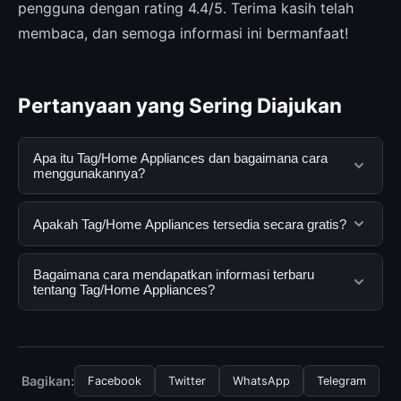
pengguna dengan rating 4.4/5. Terima kasih telah
membaca, dan semoga informasi ini bermanfaat!
Pertanyaan yang Sering Diajukan
Apa itu Tag/Home Appliances dan bagaimana cara
menggunakannya?
Tag/Home Appliances adalah layanan digital yang
Apakah Tag/Home Appliances tersedia secara gratis?
dirancang untuk membantu pengguna mendapatkan
informasi lengkap dan terpercaya. Anda dapat
Ya, Tag/Home Appliances dapat diakses secara gratis
Bagaimana cara mendapatkan informasi terbaru
menggunakannya dengan mengunjungi situs resmi dan
oleh semua pengguna. Tidak ada biaya tersembunyi
tentang Tag/Home Appliances?
mengikuti panduan yang tersedia.
atau langganan yang diperlukan untuk menggunakan
layanan dasar yang disediakan.
Untuk mendapatkan informasi terbaru tentang
Tag/Home Appliances, Anda bisa mengunjungi halaman
resmi kami secara berkala. Kami selalu memperbarui
Bagikan:
Facebook
Twitter
WhatsApp
Telegram
konten dengan informasi terkini dan terpercaya.