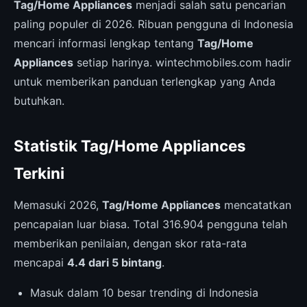
Tag/Home Appliances
menjadi salah satu pencarian
paling populer di 2026. Ribuan pengguna di Indonesia
mencari informasi lengkap tentang
Tag/Home
Appliances
setiap harinya. wintechmobiles.com hadir
untuk memberikan panduan terlengkap yang Anda
butuhkan.
Statistik Tag/Home Appliances
Terkini
Memasuki 2026,
Tag/Home Appliances
mencatatkan
pencapaian luar biasa. Total 316.904 pengguna telah
memberikan penilaian, dengan skor rata-rata
mencapai
4.4 dari 5 bintang
.
Masuk dalam 10 besar trending di Indonesia