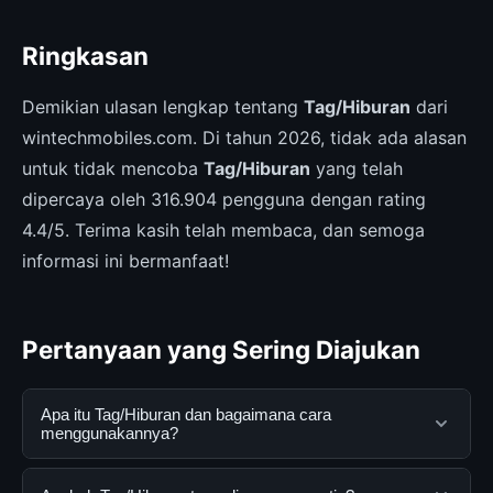
Ringkasan
Demikian ulasan lengkap tentang
Tag/Hiburan
dari
wintechmobiles.com. Di tahun 2026, tidak ada alasan
untuk tidak mencoba
Tag/Hiburan
yang telah
dipercaya oleh 316.904 pengguna dengan rating
4.4/5. Terima kasih telah membaca, dan semoga
informasi ini bermanfaat!
Pertanyaan yang Sering Diajukan
Apa itu Tag/Hiburan dan bagaimana cara
menggunakannya?
Tag/Hiburan adalah layanan digital yang dirancang