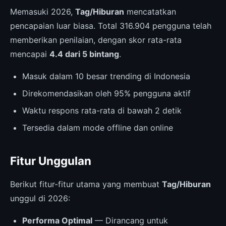
Memasuki 2026,
Tag/Hiburan
mencatatkan
pencapaian luar biasa. Total 316.904 pengguna telah
memberikan penilaian, dengan skor rata-rata
mencapai
4.4 dari 5 bintang
.
Masuk dalam 10 besar trending di Indonesia
Direkomendasikan oleh 95% pengguna aktif
Waktu respons rata-rata di bawah 2 detik
Tersedia dalam mode offline dan online
Fitur Unggulan
Berikut fitur-fitur utama yang membuat
Tag/Hiburan
unggul di 2026:
Performa Optimal
— Dirancang untuk