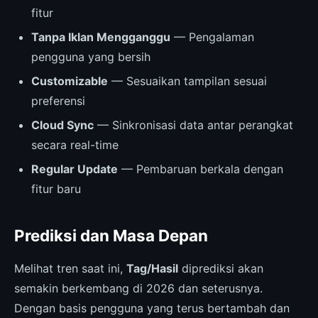
fitur
Tanpa Iklan Mengganggu
— Pengalaman
pengguna yang bersih
Customizable
— Sesuaikan tampilan sesuai
preferensi
Cloud Sync
— Sinkronisasi data antar perangkat
secara real-time
Regular Update
— Pembaruan berkala dengan
fitur baru
Prediksi dan Masa Depan
Melihat tren saat ini,
Tag/Hasil
diprediksi akan
semakin berkembang di 2026 dan seterusnya.
Dengan basis pengguna yang terus bertambah dan