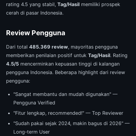
rating 4.5 yang stabil,
Tag/Hasil
memiliki prospek
cerah di pasar Indonesia.
Review Pengguna
Dari total
485.369 review
, mayoritas pengguna
memberikan penilaian positif untuk
Tag/Hasil
. Rating
4.5/5
mencerminkan kepuasan tinggi di kalangan
pengguna Indonesia. Beberapa highlight dari review
pengguna:
"Sangat membantu dan mudah digunakan" —
Pengguna Verified
"Fitur lengkap, recommended!" — Top Reviewer
"Sudah pakai sejak 2024, makin bagus di 2026" —
Long-term User