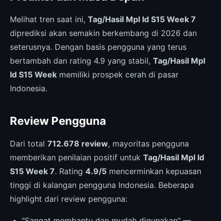
Melihat tren saat ini,
Tag/Hasil Mpl Id S15 Week 7
diprediksi akan semakin berkembang di 2026 dan
seterusnya. Dengan basis pengguna yang terus
bertambah dan rating 4.9 yang stabil,
Tag/Hasil Mpl
Id S15 Week
memiliki prospek cerah di pasar
Indonesia.
Review Pengguna
Dari total
712.678 review
, mayoritas pengguna
memberikan penilaian positif untuk
Tag/Hasil Mpl Id
S15 Week 7
. Rating
4.9/5
mencerminkan kepuasan
tinggi di kalangan pengguna Indonesia. Beberapa
highlight dari review pengguna:
"Sangat membantu dan mudah digunakan" —