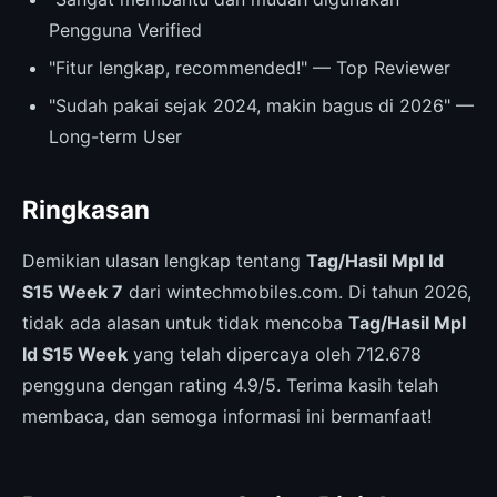
Pengguna Verified
"Fitur lengkap, recommended!" — Top Reviewer
"Sudah pakai sejak 2024, makin bagus di 2026" —
Long-term User
Ringkasan
Demikian ulasan lengkap tentang
Tag/Hasil Mpl Id
S15 Week 7
dari wintechmobiles.com. Di tahun 2026,
tidak ada alasan untuk tidak mencoba
Tag/Hasil Mpl
Id S15 Week
yang telah dipercaya oleh 712.678
pengguna dengan rating 4.9/5. Terima kasih telah
membaca, dan semoga informasi ini bermanfaat!