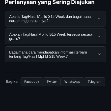
Pertanyaan yang Sering Diajukan
Apa itu Tag/Hasil Mpl Id S15 Week dan bagaimana
cara menggunakannya?
Tag/Hasil Mpl Id S15 Week adalah layanan digital yang
Apakah Tag/Hasil Mpl Id S15 Week tersedia secara
dirancang untuk membantu pengguna mendapatkan
gratis?
informasi lengkap dan terpercaya. Anda dapat
menggunakannya dengan mengunjungi situs resmi dan
Ya, Tag/Hasil Mpl Id S15 Week dapat diakses secara
Bagaimana cara mendapatkan informasi terbaru
mengikuti panduan yang tersedia.
gratis oleh semua pengguna. Tidak ada biaya
tentang Tag/Hasil Mpl Id S15 Week?
tersembunyi atau langganan yang diperlukan untuk
menggunakan layanan dasar yang disediakan.
Untuk mendapatkan informasi terbaru tentang
Tag/Hasil Mpl Id S15 Week, Anda bisa mengunjungi
halaman resmi kami secara berkala. Kami selalu
Bagikan:
Facebook
Twitter
WhatsApp
Telegram
memperbarui konten dengan informasi terkini dan
terpercaya.