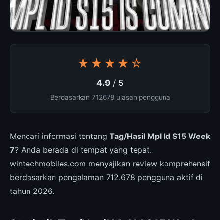
★★★★☆
4.9
/ 5
Berdasarkan 712678 ulasan pengguna
Mencari informasi tentang
Tag/Hasil Mpl Id S15 Week
7
? Anda berada di tempat yang tepat.
wintechmobiles.com menyajikan review komprehensif
berdasarkan pengalaman 712.678 pengguna aktif di
tahun 2026.