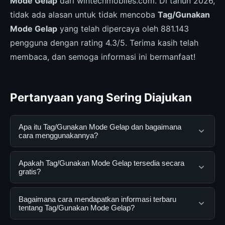
Mode Gelap
dari wintechmobiles.com. Di tahun 2026,
tidak ada alasan untuk tidak mencoba
Tag/Gunakan
Mode Gelap
yang telah dipercaya oleh 881.143
pengguna dengan rating 4.3/5. Terima kasih telah
membaca, dan semoga informasi ini bermanfaat!
Pertanyaan yang Sering Diajukan
Apa itu Tag/Gunakan Mode Gelap dan bagaimana
cara menggunakannya?
Tag/Gunakan Mode Gelap adalah layanan digital yang
Apakah Tag/Gunakan Mode Gelap tersedia secara
dirancang untuk membantu pengguna mendapatkan
gratis?
informasi lengkap dan terpercaya. Anda dapat
menggunakannya dengan mengunjungi situs resmi dan
Ya, Tag/Gunakan Mode Gelap dapat diakses secara
Bagaimana cara mendapatkan informasi terbaru
mengikuti panduan yang tersedia.
gratis oleh semua pengguna. Tidak ada biaya
tentang Tag/Gunakan Mode Gelap?
tersembunyi atau langganan yang diperlukan untuk