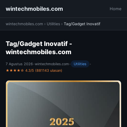
wintechmobiles.com
Home
wintechmobiles.com
›
Utilities
›
Tag/Gadget Inovatif
Tag/Gadget Inovatif -
wintechmobiles.com
7 Agustus 2026
•
wintechmobiles.com
•
Utilities
•
★★★★☆ 4.3/5 (881143 ulasan)