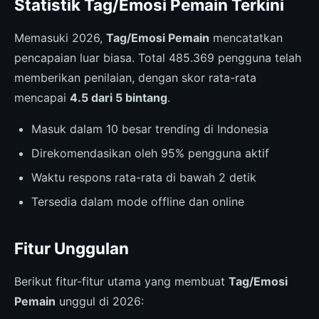
Statistik Tag/Emosi Pemain Terkini
Memasuki 2026,
Tag/Emosi Pemain
mencatatkan
pencapaian luar biasa. Total 485.369 pengguna telah
memberikan penilaian, dengan skor rata-rata
mencapai
4.5 dari 5 bintang
.
Masuk dalam 10 besar trending di Indonesia
Direkomendasikan oleh 95% pengguna aktif
Waktu respons rata-rata di bawah 2 detik
Tersedia dalam mode offline dan online
Fitur Unggulan
Berikut fitur-fitur utama yang membuat
Tag/Emosi
Pemain
unggul di 2026: