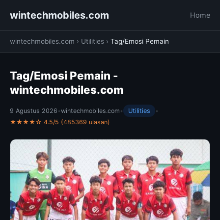
wintechmobiles.com
Home
wintechmobiles.com
›
Utilities
›
Tag/Emosi Pemain
Tag/Emosi Pemain -
wintechmobiles.com
9 Agustus 2026
•
wintechmobiles.com
•
Utilities
•
★★★★☆ 4.5/5 (485369 ulasan)