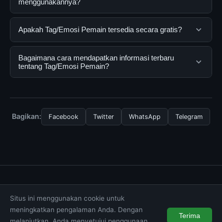
menggunakannya?
Tag/Emosi Pemain adalah layanan digital yang
Apakah Tag/Emosi Pemain tersedia secara gratis?
dirancang untuk membantu pengguna mendapatkan
informasi lengkap dan terpercaya. Anda dapat
Ya, Tag/Emosi Pemain dapat diakses secara gratis oleh
Bagaimana cara mendapatkan informasi terbaru
menggunakannya dengan mengunjungi situs resmi dan
semua pengguna. Tidak ada biaya tersembunyi atau
tentang Tag/Emosi Pemain?
mengikuti panduan yang tersedia.
langganan yang diperlukan untuk menggunakan layanan
dasar yang disediakan.
Untuk mendapatkan informasi terbaru tentang
Tag/Emosi Pemain, Anda bisa mengunjungi halaman
resmi kami secara berkala. Kami selalu memperbarui
Bagikan:
Facebook
Twitter
WhatsApp
Telegram
konten dengan informasi terkini dan terpercaya.
Tentang Kami
Hubungi Kami
Kebijakan Privasi
Situs ini menggunakan cookie untuk
Syarat & Ketentuan
Disclaimer
meningkatkan pengalaman Anda. Dengan
Terima
melanjutkan, Anda menyetujui penggunaan
© 2026 wintechmobiles.com. All rights reserved.