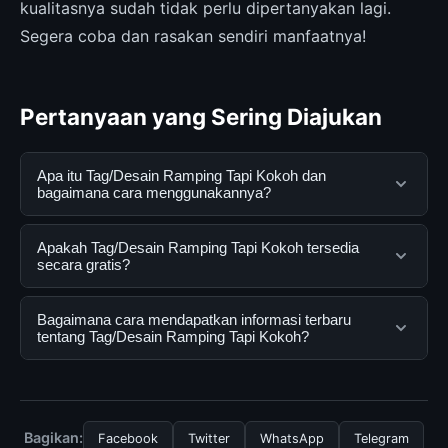
kualitasnya sudah tidak perlu dipertanyakan lagi.
Segera coba dan rasakan sendiri manfaatnya!
Pertanyaan yang Sering Diajukan
Apa itu Tag/Desain Ramping Tapi Kokoh dan
bagaimana cara menggunakannya?
Tag/Desain Ramping Tapi Kokoh adalah layanan digital
Apakah Tag/Desain Ramping Tapi Kokoh tersedia
yang dirancang untuk membantu pengguna
secara gratis?
mendapatkan informasi lengkap dan terpercaya. Anda
dapat menggunakannya dengan mengunjungi situs
Ya, Tag/Desain Ramping Tapi Kokoh dapat diakses
Bagaimana cara mendapatkan informasi terbaru
resmi dan mengikuti panduan yang tersedia.
secara gratis oleh semua pengguna. Tidak ada biaya
tentang Tag/Desain Ramping Tapi Kokoh?
tersembunyi atau langganan yang diperlukan untuk
menggunakan layanan dasar yang disediakan.
Untuk mendapatkan informasi terbaru tentang
Tag/Desain Ramping Tapi Kokoh, Anda bisa
mengunjungi halaman resmi kami secara berkala. Kami
Bagikan:
Facebook
Twitter
WhatsApp
Telegram