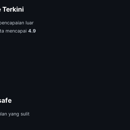
 Terkini
encapaian luar
rata mencapai
4.9
safe
an yang sulit