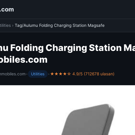
s.com
ilities
›
Tag/Aulumu Folding Charging Station Magsafe
u Folding Charging Station Ma
obiles.com
hmobiles.com
•
•
★★★★☆ 4.9/5 (712678 ulasan)
Utilities