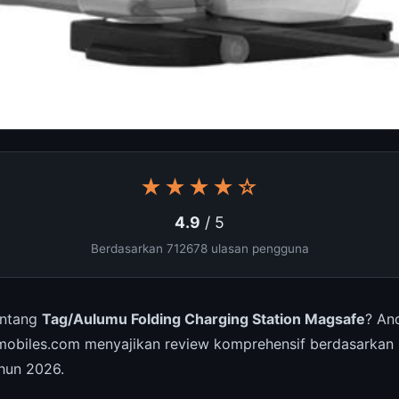
★★★★☆
4.9
/ 5
Berdasarkan 712678 ulasan pengguna
entang
Tag/Aulumu Folding Charging Station Magsafe
? An
hmobiles.com menyajikan review komprehensif berdasarkan
ahun 2026.