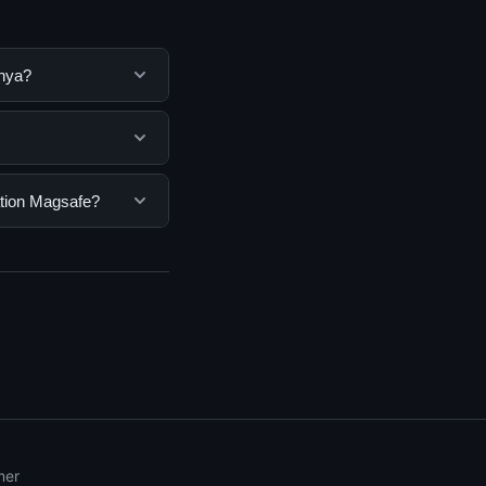
nnya?
untuk membantu
ya dengan
emua pengguna. Tidak
ation Magsafe?
ar yang disediakan.
gsafe, Anda bisa
n informasi terkini
mer