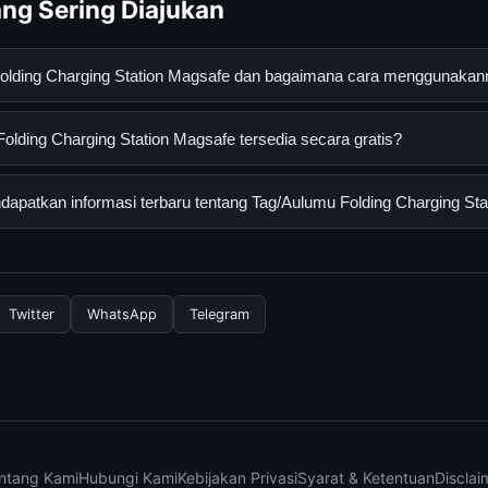
ng Sering Diajukan
Folding Charging Station Magsafe dan bagaimana cara menggunaka
Charging Station Magsafe adalah layanan digital yang dirancang 
lding Charging Station Magsafe tersedia secara gratis?
an informasi lengkap dan terpercaya. Anda dapat menggunakann
esmi dan mengikuti panduan yang tersedia.
ing Charging Station Magsafe dapat diakses secara gratis oleh s
apatkan informasi terbaru tentang Tag/Aulumu Folding Charging St
yi atau langganan yang diperlukan untuk menggunakan layanan das
nformasi terbaru tentang Tag/Aulumu Folding Charging Station Ma
 resmi kami secara berkala. Kami selalu memperbarui konten denga
Twitter
WhatsApp
Telegram
ntang Kami
Hubungi Kami
Kebijakan Privasi
Syarat & Ketentuan
Disclai