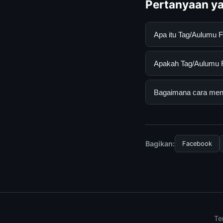
Pertanyaan ya
Apa itu Tag/Aulumu 
Tag/Aulumu Folding 
Apakah Tag/Aulumu Fo
pengguna mendapatk
mengunjungi situs r
Ya, Tag/Aulumu Fold
Bagaimana cara mend
ada biaya tersembun
Untuk mendapatkan i
mengunjungi halaman
dan terpercaya.
Bagikan:
Facebook
Te