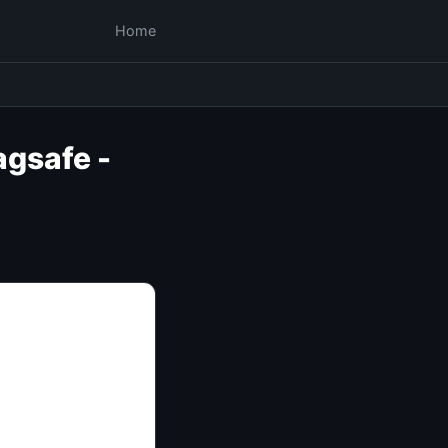
Home
gsafe -