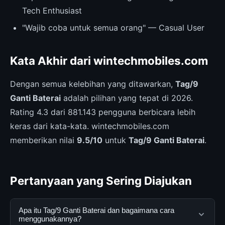
Tech Enthusiast
"Wajib coba untuk semua orang" — Casual User
Kata Akhir dari wintechmobiles.com
Dengan semua kelebihan yang ditawarkan,
Tag/9
Ganti Baterai
adalah pilihan yang tepat di 2026.
Rating 4.3 dari 881.143 pengguna berbicara lebih
keras dari kata-kata. wintechmobiles.com
memberikan nilai
9.5/10
untuk
Tag/9 Ganti Baterai
.
Pertanyaan yang Sering Diajukan
Apa itu Tag/9 Ganti Baterai dan bagaimana cara
menggunakannya?