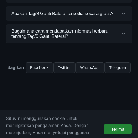
Tag/9 Ganti Baterai adalah layanan digital yang
Apakah Tag/9 Ganti Baterai tersedia secara gratis?
dirancang untuk membantu pengguna mendapatkan
informasi lengkap dan terpercaya. Anda dapat
Ya, Tag/9 Ganti Baterai dapat diakses secara gratis
Bagaimana cara mendapatkan informasi terbaru
menggunakannya dengan mengunjungi situs resmi dan
oleh semua pengguna. Tidak ada biaya tersembunyi
tentang Tag/9 Ganti Baterai?
mengikuti panduan yang tersedia.
atau langganan yang diperlukan untuk menggunakan
layanan dasar yang disediakan.
Untuk mendapatkan informasi terbaru tentang Tag/9
Ganti Baterai, Anda bisa mengunjungi halaman resmi
kami secara berkala. Kami selalu memperbarui konten
Bagikan:
Facebook
Twitter
WhatsApp
Telegram
dengan informasi terkini dan terpercaya.
Tentang Kami
Hubungi Kami
Kebijakan Privasi
Situs ini menggunakan cookie untuk
Syarat & Ketentuan
Disclaimer
meningkatkan pengalaman Anda. Dengan
Terima
melanjutkan, Anda menyetujui penggunaan
© 2026 wintechmobiles.com. All rights reserved.