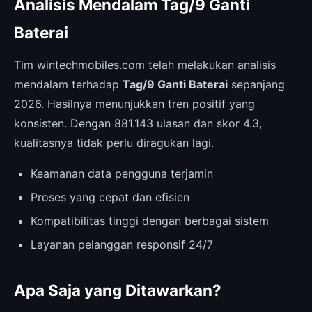
Analisis Mendalam Tag/9 Ganti
Baterai
Tim wintechmobiles.com telah melakukan analisis
mendalam terhadap
Tag/9 Ganti Baterai
sepanjang
2026. Hasilnya menunjukkan tren positif yang
konsisten. Dengan 881.143 ulasan dan skor 4.3,
kualitasnya tidak perlu diragukan lagi.
Keamanan data pengguna terjamin
Proses yang cepat dan efisien
Kompatibilitas tinggi dengan berbagai sistem
Layanan pelanggan responsif 24/7
Apa Saja yang Ditawarkan?