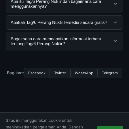
Apa itu Tag/6 Perang Nuklir dan bagaimana cara
menggunakannya?
Tag/6 Perang Nuklir adalah layanan digital yang
Apakah Tag/6 Perang Nuklir tersedia secara gratis?
dirancang untuk membantu pengguna mendapatkan
informasi lengkap dan terpercaya. Anda dapat
Ya, Tag/6 Perang Nuklir dapat diakses secara gratis
Bagaimana cara mendapatkan informasi terbaru
menggunakannya dengan mengunjungi situs resmi dan
oleh semua pengguna. Tidak ada biaya tersembunyi
tentang Tag/6 Perang Nuklir?
mengikuti panduan yang tersedia.
atau langganan yang diperlukan untuk menggunakan
layanan dasar yang disediakan.
Untuk mendapatkan informasi terbaru tentang Tag/6
Perang Nuklir, Anda bisa mengunjungi halaman resmi
kami secara berkala. Kami selalu memperbarui konten
Bagikan:
Facebook
Twitter
WhatsApp
Telegram
dengan informasi terkini dan terpercaya.
Tentang Kami
Hubungi Kami
Kebijakan Privasi
Situs ini menggunakan cookie untuk
Syarat & Ketentuan
Disclaimer
meningkatkan pengalaman Anda. Dengan