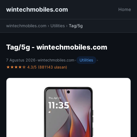
wintechmobiles.com
Home
wintechmobiles.com
›
Utilities
›
Tag/5g
Tag/5g - wintechmobiles.com
7 Agustus 2026
•
wintechmobiles.com
•
Utilities
•
★★★★☆ 4.3/5 (881143 ulasan)