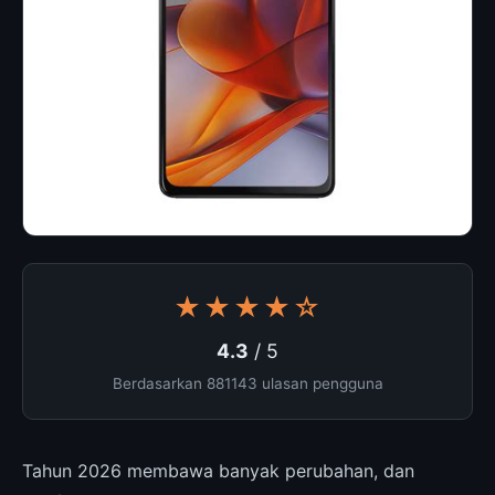
★★★★☆
4.3
/ 5
Berdasarkan 881143 ulasan pengguna
Tahun 2026 membawa banyak perubahan, dan