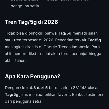
pengguna setia
Tren Tag/5g di 2026
Tidak bisa dipungkiri bahwa
Tag/5g
menjadi salah
satu tren terbesar di 2026. Pencarian terkait
Tag/5g
meningkat drastis di Google Trends Indonesia. Para
ahli memprediksi tren ini akan terus berlanjut hingga
akhir tahun.
Apa Kata Pengguna?
Dengan skor
4.3 dari 5
berdasarkan 881.143 ulasan,
Tag/5g
jelas menjadi pilihan favorit. Berikut testimoni
dari pengguna setia: