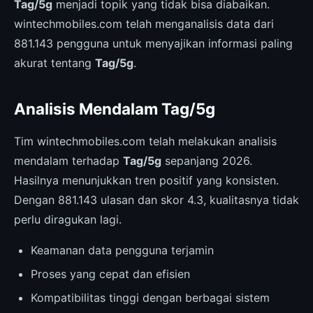
Tag/5g
menjadi topik yang tidak bisa diabaikan.
wintechmobiles.com telah menganalisis data dari
881.143 pengguna untuk menyajikan informasi paling
akurat tentang
Tag/5g
.
Analisis Mendalam Tag/5g
Tim wintechmobiles.com telah melakukan analisis
mendalam terhadap
Tag/5g
sepanjang 2026.
Hasilnya menunjukkan tren positif yang konsisten.
Dengan 881.143 ulasan dan skor 4.3, kualitasnya tidak
perlu diragukan lagi.
Keamanan data pengguna terjamin
Proses yang cepat dan efisien
Kompatibilitas tinggi dengan berbagai sistem