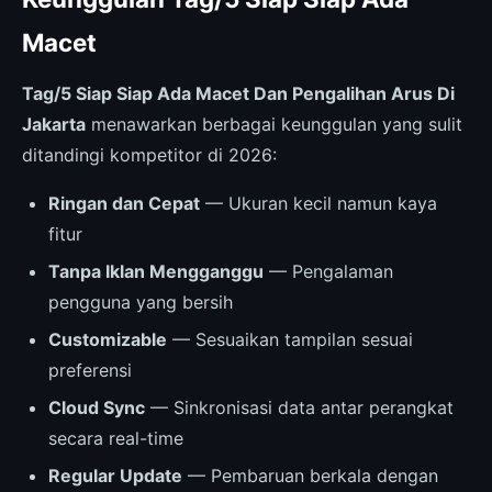
Macet
Tag/5 Siap Siap Ada Macet Dan Pengalihan Arus Di
Jakarta
menawarkan berbagai keunggulan yang sulit
ditandingi kompetitor di 2026:
Ringan dan Cepat
— Ukuran kecil namun kaya
fitur
Tanpa Iklan Mengganggu
— Pengalaman
pengguna yang bersih
Customizable
— Sesuaikan tampilan sesuai
preferensi
Cloud Sync
— Sinkronisasi data antar perangkat
secara real-time
Regular Update
— Pembaruan berkala dengan