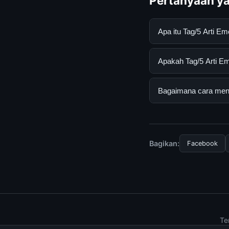
Pertanyaan ya
Apa itu Tag/5 Arti 
Tag/5 Arti Emot Lov
Apakah Tag/5 Arti Em
informasi lengkap d
mengikuti panduan y
Ya, Tag/5 Arti Emot
Bagaimana cara mend
tersembunyi atau la
Untuk mendapatkan i
resmi kami secara be
Bagikan:
Facebook
Te