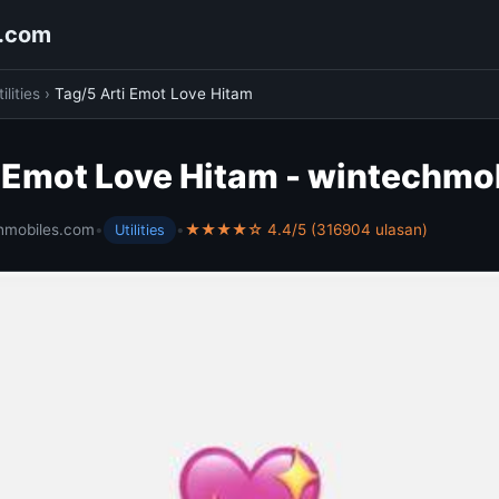
s.com
ilities
›
Tag/5 Arti Emot Love Hitam
i Emot Love Hitam - wintechmo
hmobiles.com
•
•
★★★★☆ 4.4/5 (316904 ulasan)
Utilities