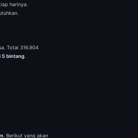
iap harinya.
utuhkan.
a. Total 316.904
i 5 bintang
.
am
. Berikut yang akan