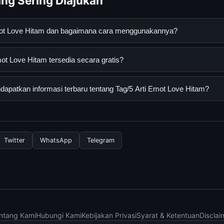
ng Sering Diajukan
Emot Love Hitam dan bagaimana cara menggunakannya?
e Hitam adalah layanan digital yang dirancang untuk membantu 
ot Love Hitam tersedia secara gratis?
an terpercaya. Anda dapat menggunakannya dengan mengunjungi s
ang tersedia.
 Love Hitam dapat diakses secara gratis oleh semua pengguna. Tid
apatkan informasi terbaru tentang Tag/5 Arti Emot Love Hitam?
ngganan yang diperlukan untuk menggunakan layanan dasar yang d
nformasi terbaru tentang Tag/5 Arti Emot Love Hitam, Anda bisa
rkala. Kami selalu memperbarui konten dengan informasi terkini da
Twitter
WhatsApp
Telegram
ntang Kami
Hubungi Kami
Kebijakan Privasi
Syarat & Ketentuan
Disclai