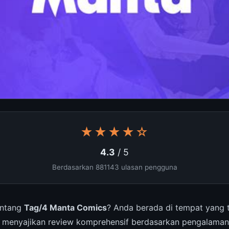
★★★★☆
4.3
/ 5
Berdasarkan 881143 ulasan pengguna
entang
Tag/4 Manta Comics
? Anda berada di tempat yang 
 menyajikan review komprehensif berdasarkan pengalaman