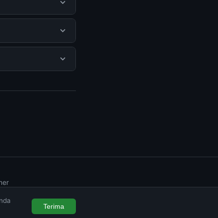
a mendapatkan
itus resmi dan
 biaya tersembunyi
jungi halaman resmi
ercaya.
mer
Anda
Terima