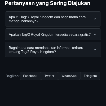
Pertanyaan yang Sering Diajukan
Apa itu Tag/3 Royal Kingdom dan bagaimana cara
menggunakannya?
Tag/3 Royal Kingdom adalah layanan digital yang
Apakah Tag/3 Royal Kingdom tersedia secara gratis?
dirancang untuk membantu pengguna mendapatkan
informasi lengkap dan terpercaya. Anda dapat
Ya, Tag/3 Royal Kingdom dapat diakses secara gratis
Bagaimana cara mendapatkan informasi terbaru
menggunakannya dengan mengunjungi situs resmi dan
oleh semua pengguna. Tidak ada biaya tersembunyi
tentang Tag/3 Royal Kingdom?
mengikuti panduan yang tersedia.
atau langganan yang diperlukan untuk menggunakan
layanan dasar yang disediakan.
Untuk mendapatkan informasi terbaru tentang Tag/3
Royal Kingdom, Anda bisa mengunjungi halaman resmi
kami secara berkala. Kami selalu memperbarui konten
Bagikan:
Facebook
Twitter
WhatsApp
Telegram
dengan informasi terkini dan terpercaya.