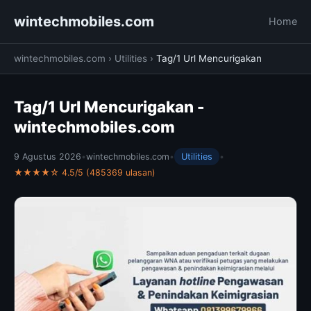
wintechmobiles.com
Home
wintechmobiles.com
›
Utilities
›
Tag/1 Url Mencurigakan
Tag/1 Url Mencurigakan -
wintechmobiles.com
9 Agustus 2026
•
wintechmobiles.com
•
Utilities
•
★★★★☆ 4.5/5 (485369 ulasan)