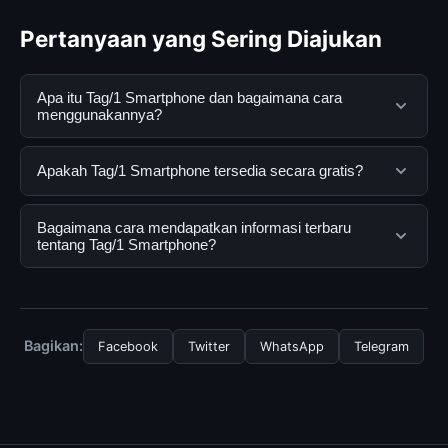
Pertanyaan yang Sering Diajukan
Apa itu Tag/1 Smartphone dan bagaimana cara
menggunakannya?
Tag/1 Smartphone adalah layanan digital yang
Apakah Tag/1 Smartphone tersedia secara gratis?
dirancang untuk membantu pengguna mendapatkan
informasi lengkap dan terpercaya. Anda dapat
Ya, Tag/1 Smartphone dapat diakses secara gratis oleh
Bagaimana cara mendapatkan informasi terbaru
menggunakannya dengan mengunjungi situs resmi dan
semua pengguna. Tidak ada biaya tersembunyi atau
tentang Tag/1 Smartphone?
mengikuti panduan yang tersedia.
langganan yang diperlukan untuk menggunakan layanan
dasar yang disediakan.
Untuk mendapatkan informasi terbaru tentang Tag/1
Smartphone, Anda bisa mengunjungi halaman resmi
kami secara berkala. Kami selalu memperbarui konten
Bagikan:
Facebook
Twitter
WhatsApp
Telegram
dengan informasi terkini dan terpercaya.