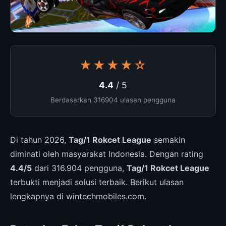
★★★★☆
4.4
/ 5
Berdasarkan 316904 ulasan pengguna
Di tahun 2026,
Tag/1 Rokcet League
semakin
diminati oleh masyarakat Indonesia. Dengan rating
4.4/5
dari 316.904 pengguna,
Tag/1 Rokcet League
terbukti menjadi solusi terbaik. Berikut ulasan
lengkapnya di wintechmobiles.com.