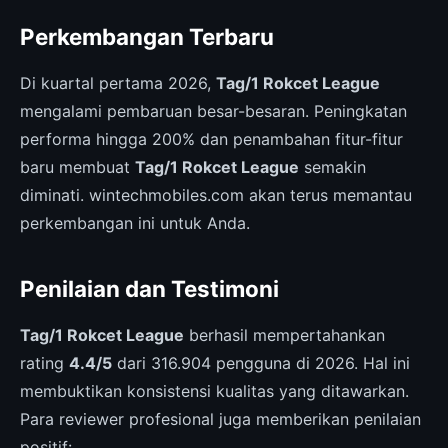
Perkembangan Terbaru
Di kuartal pertama 2026,
Tag/1 Rokcet League
mengalami pembaruan besar-besaran. Peningkatan
performa hingga 200% dan penambahan fitur-fitur
baru membuat
Tag/1 Rokcet League
semakin
diminati. wintechmobiles.com akan terus memantau
perkembangan ini untuk Anda.
Penilaian dan Testimoni
Tag/1 Rokcet League
berhasil mempertahankan
rating
4.4/5
dari 316.904 pengguna di 2026. Hal ini
membuktikan konsistensi kualitas yang ditawarkan.
Para reviewer profesional juga memberikan penilaian
positif: