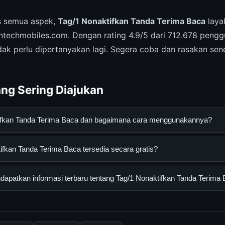
is semua aspek,
Tag/1 Nonaktifkan Tanda Terima Baca
laya
ntechmobiles.com. Dengan rating 4.9/5 dari 712.678 pengg
dak perlu dipertanyakan lagi. Segera coba dan rasakan sen
ng Sering Diajukan
tifkan Tanda Terima Baca dan bagaimana cara menggunakannya?
anda Terima Baca adalah layanan digital yang dirancang untuk m
fkan Tanda Terima Baca tersedia secara gratis?
asi lengkap dan terpercaya. Anda dapat menggunakannya dengan 
 panduan yang tersedia.
an Tanda Terima Baca dapat diakses secara gratis oleh semua pen
apatkan informasi terbaru tentang Tag/1 Nonaktifkan Tanda Terima
tau langganan yang diperlukan untuk menggunakan layanan dasar y
nformasi terbaru tentang Tag/1 Nonaktifkan Tanda Terima Baca, A
 resmi kami secara berkala. Kami selalu memperbarui konten denga