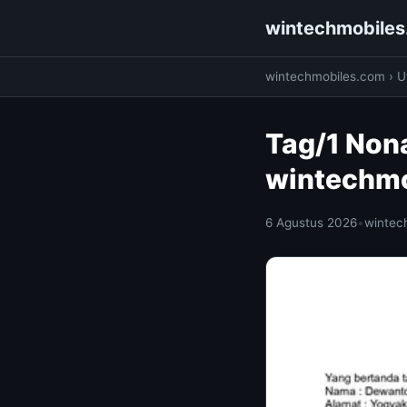
wintechmobile
wintechmobiles.com
›
Ut
Tag/1 Non
wintechm
6 Agustus 2026
•
wintec