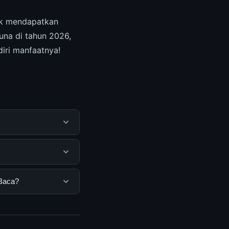
k mendapatkan
una di tahun 2026,
diri manfaatnya!
embantu pengguna
mengunjungi situs
gguna. Tidak ada
 Baca?
ang disediakan.
nda bisa
n informasi terkini