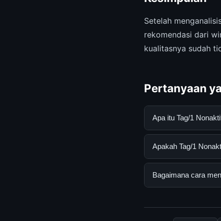
Setelah menganalis
rekomendasi dari wi
kualitasnya sudah ti
Pertanyaan ya
Apa itu Tag/1 Nonak
Tag/1 Nonaktifkan T
Apakah Tag/1 Nonakti
mendapatkan inform
resmi dan mengikuti
Ya, Tag/1 Nonaktifk
Bagaimana cara mend
biaya tersembunyi a
Untuk mendapatkan i
mengunjungi halaman