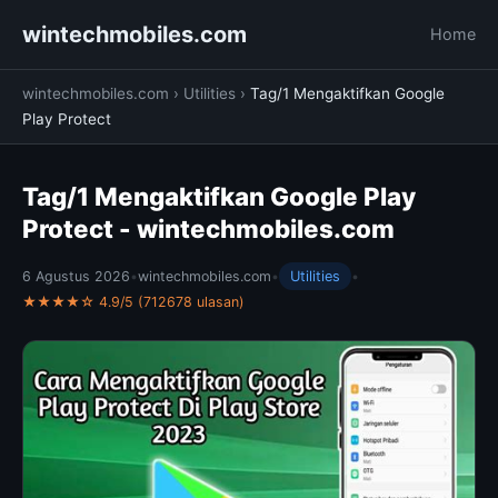
wintechmobiles.com
Home
wintechmobiles.com
›
Utilities
›
Tag/1 Mengaktifkan Google
Play Protect
Tag/1 Mengaktifkan Google Play
Protect - wintechmobiles.com
6 Agustus 2026
•
wintechmobiles.com
•
Utilities
•
★★★★☆ 4.9/5 (712678 ulasan)