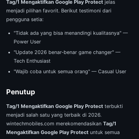
Tag/1 Mengaktifkan Google Play Protect
jelas
menjadi pilihan favorit. Berikut testimoni dari
pengguna setia:
"Tidak ada yang bisa menandingi kualitasnya" —
Power User
"Update 2026 benar-benar game changer" —
Tech Enthusiast
"Wajib coba untuk semua orang" — Casual User
Penutup
Tag/1 Mengaktifkan Google Play Protect
terbukti
menjadi salah satu yang terbaik di 2026.
wintechmobiles.com merekomendasikan
Tag/1
Mengaktifkan Google Play Protect
untuk semua